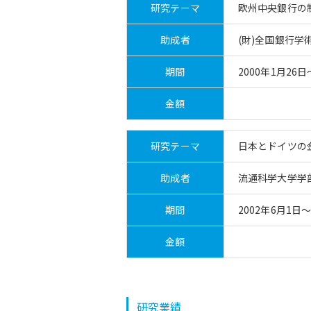
研究テーマ
欧州中央銀行の
助成者
(財)全国銀行学
期間
2000年1月26日
金額
研究テーマ
日本とドイツの
助成者
流通科学大学学
期間
2002年6月1日～
金額
研究業績