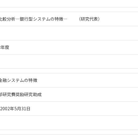
比較分析―銀行型システムの特徴― （研究代表）
3年度
金融システムの特徴
部研究費奨励研究助成
2002年5月31日