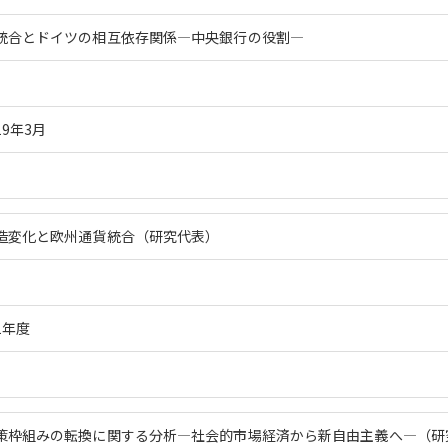
統合とドイツの相互依存関係―中央銀行の役割―
19年3月
造変化と欧州通貨統合（研究代表）
1年度
策枠組みの転換に関する分析―社会的市場経済から新自由主義へ―（研