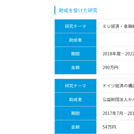
助成を受けた研究
研究テーマ
ＥＵ経済・金融
助成者
期間
2018年度―202
金額
290万円
研究テーマ
ドイツ経済の構
助成者
公益財団法人か
期間
2017年7月―20
金額
54万円