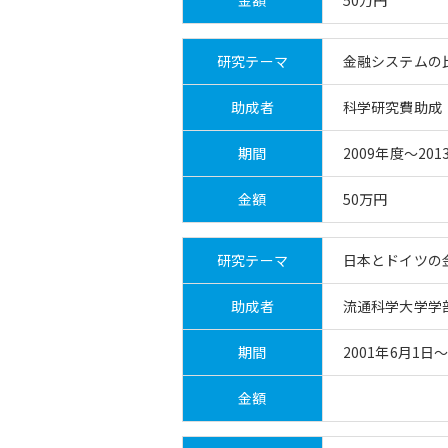
金額
50万円
研究テーマ
金融システムの
助成者
科学研究費助成
期間
2009年度～201
金額
50万円
研究テーマ
日本とドイツの
助成者
流通科学大学学
期間
2001年6月1日～
金額