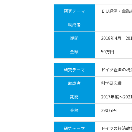
研究テーマ
ＥＵ経済・金融
助成者
期間
2018年4月―20
金額
50万円
研究テーマ
ドイツ経済の構
助成者
科学研究費
期間
2017年度～202
金額
290万円
研究テーマ
ドイツの経済政