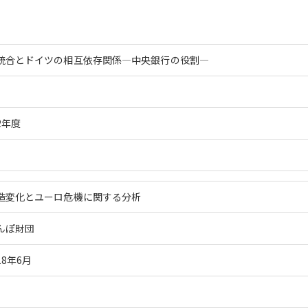
統合とドイツの相互依存関係―中央銀行の役割―
2年度
造変化とユーロ危機に関する分析
んぽ財団
18年6月