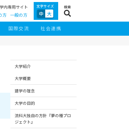
文字サイズ
学内専用サイト
検索
中
大
の方
一般の方
国際交流
社会連携
サ
サ
イ
イ
大学紹介
ド
ト
ナ
ナ
ビ
ビ
大学概要
ゲ
ー
シ
建学の理念
ョ
ン
大学の目的
流科大独自の方針『夢の種プロ
ジェクト』