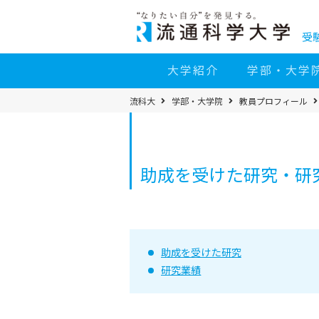
コ
ン
テ
ン
受
ツ
へ
移
大学紹介
学部・大学
動
パ
流科大
学部・大学院
教員プロフィール
ン
く
ず
メ
ニ
ュ
ー
助成を受けた研究・研究
助成を受けた研究
研究業績