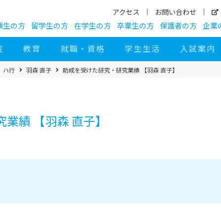
アクセス
お問い合わせ
験生の方
留学生の方
在学生の方
卒業生の方
保護者の方
企業
院
教育
就職・資格
学生生活
入試案内
ハ行
羽森 直子
助成を受けた研究・研究業績 【羽森 直子】
業績 【羽森 直子】