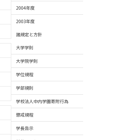
2004年度
2003年度
諸規定と方針
大学学則
大学院学則
学位規程
学部規則
学校法人中内学園寄附行為
懲戒規程
学長告示