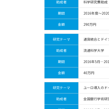
助成者
科学研究費助成
期間
2016年度～202
金額
290万円
研究テーマ
通貨統合とドイ
助成者
流通科学大学
期間
2016年5月―20
金額
40万円
研究テーマ
ユーロ導入のド
助成者
全国銀行学術研