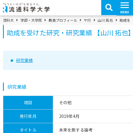
コ
ン
テ
MENU
ン
ツ
パンくずメニュー
流科大
学部・大学院
教員プロフィール
ヤ行
山川 拓也
助成を受
へ
移
助成を受けた研究・研究業績 【山川 拓也
動
研究業績
研究業績
項目
その他
発行年月
2019年4月
タイトル
未来を旅する論考