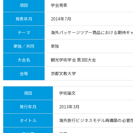
項目
学会発表
発表年月
2014年7月
テーマ
海外パッケージツアー商品における期待ギ
単独／共同
単独
大会名
観光学術学会 第3回大会
会場
京都文教大学
項目
学術論文
発行年月
2013年3月
タイトル
海外旅行ビジネスモデル再構築の必要