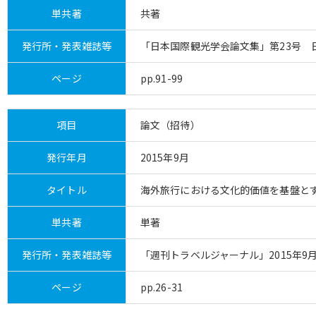
単共著
共著
発行所・発表雑誌等
「日本国際観光学会論文集」第23号 
ページ
pp.91-99
項目
論文（招待）
発行年月
2015年9月
タイトル
海外旅行における文化的価値を基盤と
単共著
単著
発行所・発表雑誌等
「週刊トラベルジャーナル」2015年9月
ページ
pp.26-31