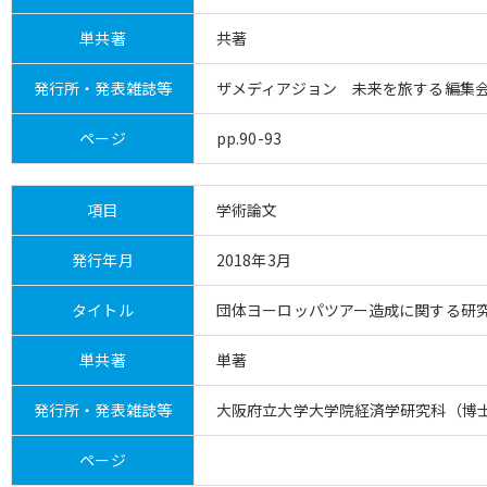
単共著
共著
発行所・発表雑誌等
ザメディアジョン 未来を旅する編集会議
ページ
pp.90-93
項目
学術論文
発行年月
2018年3月
タイトル
団体ヨーロッパツアー造成に関する研
単共著
単著
発行所・発表雑誌等
大阪府立大学大学院経済学研究科（博
ページ