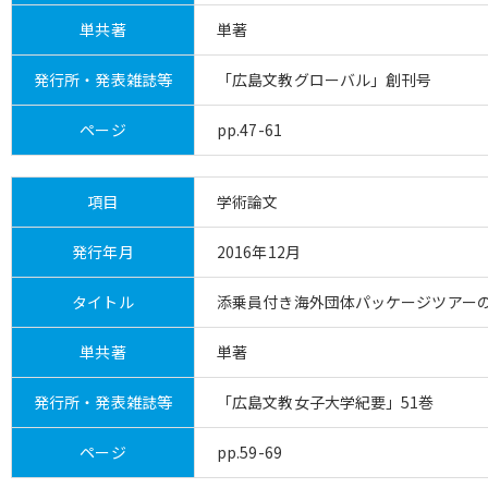
単共著
単著
発行所・発表雑誌等
「広島文教グローバル」創刊号
ページ
pp.47-61
項目
学術論文
発行年月
2016年12月
タイトル
添乗員付き海外団体パッケージツアー
単共著
単著
発行所・発表雑誌等
「広島文教女子大学紀要」51巻
ページ
pp.59-69