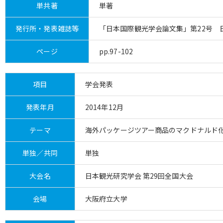
単共著
単著
発行所・発表雑誌等
「日本国際観光学会論文集」第22号 
ページ
pp.97-102
項目
学会発表
発表年月
2014年12月
テーマ
海外パッケージツアー商品のマクドナルド
単独／共同
単独
大会名
日本観光研究学会 第29回全国大会
会場
大阪府立大学