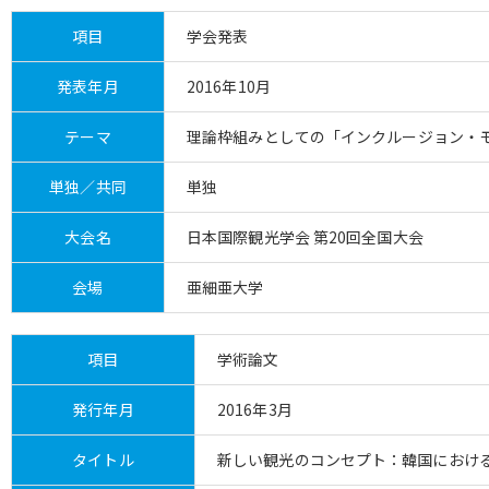
項目
学会発表
発表年月
2016年10月
テーマ
理論枠組みとしての「インクルージョン・
単独／共同
単独
大会名
日本国際観光学会 第20回全国大会
会場
亜細亜大学
項目
学術論文
発行年月
2016年3月
タイトル
新しい観光のコンセプト：韓国におけ