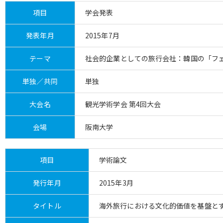
項目
学会発表
発表年月
2015年7月
テーマ
社会的企業としての旅行会社：韓国の「フ
単独／共同
単独
大会名
観光学術学会 第4回大会
会場
阪南大学
項目
学術論文
発行年月
2015年3月
タイトル
海外旅行における文化的価値を基盤と