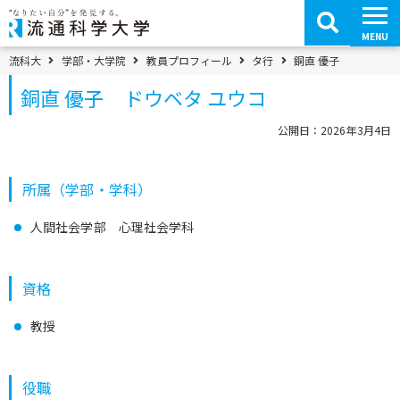
コ
ン
テ
MENU
ン
ツ
パンくずメニュー
流科大
学部・大学院
教員プロフィール
タ行
銅直 優子
へ
移
銅直 優子 ドウベタ ユウコ
動
公開日：2026年3月4日
所属（学部・学科）
人間社会学部 心理社会学科
資格
教授
役職