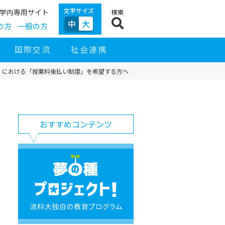
文字サイズ
学内専用サイト
検索
中
大
の方
一般の方
国際交流
社会連携
）における「授業料後払い制度」を希望する方へ
サ
イ
サ
お
ド
おすすめコンテンツ
イ
す
ナ
ト
す
ビ
ナ
め
ゲ
ビ
コ
夢
ー
ン
の
シ
テ
種
ョ
ン
プ
ン
ツ
ロ
ジ
ェ
ク
ト！
流
科
大