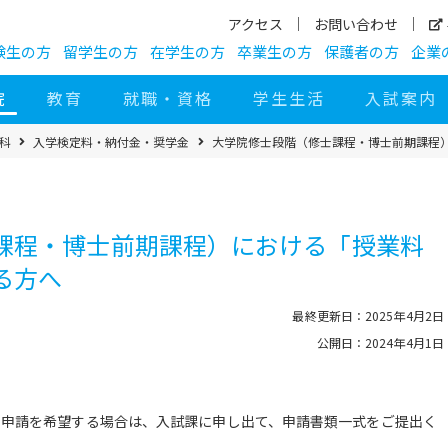
アクセス
お問い合わせ
験生の方
留学生の方
在学生の方
卒業生の方
保護者の方
企業
院
教育
就職・資格
学生生活
入試案内
科
入学検定料・納付金・奨学金
大学院修士段階（修士課程・博士前期課程
課程・博士前期課程）における「授業料
る方へ
最終更新日：2025年4月2日
公開日：2024年4月1日
の申請を希望する場合は、入試課に申し出て、申請書類一式をご提出く