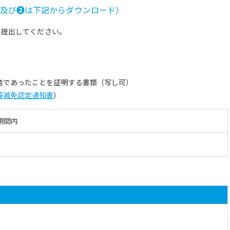
及び
❷
は下記からダウンロード）
に提出してください。
者であったことを証明する書類（写し可）
等減免認定通知書
）
期間内