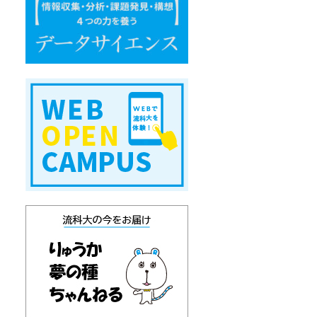
エ
ン
ス
W
E
B
オ
ー
プ
ン
キ
ャ
ン
パ
ス
り
ゅ
う
か
通
信