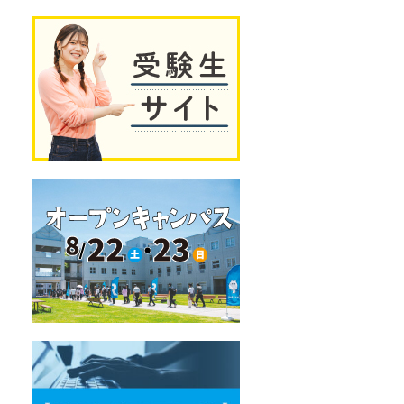
独
受
自
験
の
生
教
サ
育
イ
プ
ト
ロ
グ
ラ
ム
オ
ー
プ
ン
キ
ャ
ン
パ
ス
デ
ー
タ
サ
イ