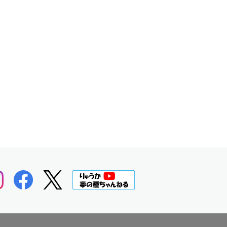
る
担
当
者
が
先
生
に！