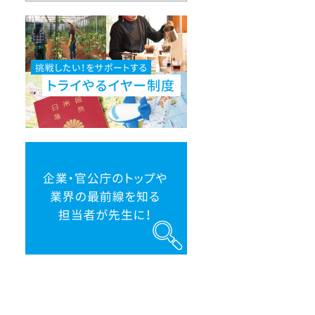
挑
戦
し
た
い！
を
サ
ポ
ー
ト
す
る
ト
企
ラ
業・
イ
官
や
公
る
庁
イ
の
ヤ
ト
ー
ッ
制
プ
度
や
業
界
の
最
前
線
を
知