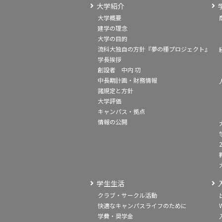
大学紹介
大学概要
建学の理念
大学の目的
流科大独自の方針『夢の種プロジェクト』
学長挨拶
創設者 中内 㓛
中長期計画・財務情報
諸規定と方針
大学評価
キャンパス・拠点
情報の公開
学生生活
クラブ・サークル活動
快適なキャンパスライフのために
学費・奨学金