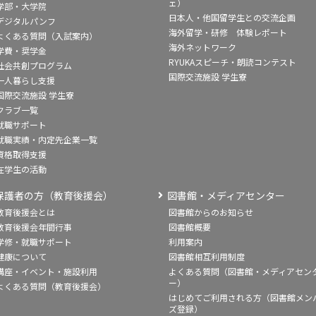
ェ）
学部・大学院
日本人・他国留学生との交流企画
デジタルパンフ
海外留学・研修 体験レポート
よくある質問（入試案内）
海外ネットワーク
学費・奨学金
RYUKAスピーチ・朗読コンテスト
社会共創プログラム
国際交流施設 学生寮
一人暮らし支援
国際交流施設 学生寮
クラブ一覧
就職サポート
就職実績・内定先企業一覧
資格取得支援
在学生の活動
保護者の方（教育後援会）
図書館・メディアセンター
教育後援会とは
図書館からのお知らせ
教育後援会年間行事
図書館概要
学修・就職サポート
利用案内
健康について
図書館相互利用制度
講座・イベント・施設利用
よくある質問（図書館・メディアセン
ー）
よくある質問（教育後援会）
はじめてご利用される方（図書館メン
ズ登録）