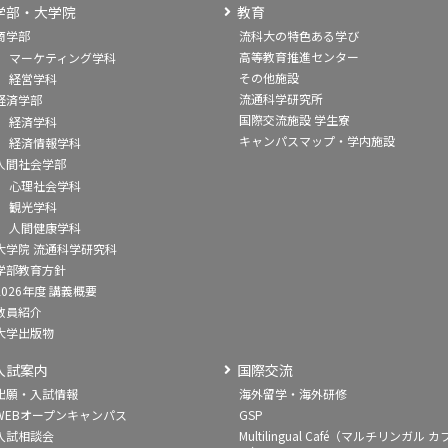
学部・大学院
教育
商学部
流科大の特色ある学び
高等教育推進センター
マーケティング学科
その他施設
経営学科
流通科学研究所
経済学部
国際交流施設 学生寮
経済学科
キャンパスマップ・学内施設
経済情報学科
人間社会学部
心理社会学科
観光学科
人間健康学科
大学院 流通科学研究科
学部教育方針
2026年度 講義概要
教員紹介
大学出版物
入試案内
国際交流
出願・入試情報
海外留学・海外研修
WEBオープンキャンパス
GSP
入試相談会
Multilingual Café（マルチリンガル カ