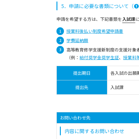
5．申請に必要な書類について（
❶
申請を希望する方は、下記書類を
入試課
授業料後払い制度希望申請書
学費延納願
高等教育修学支援新制度の支援対象
（例：
給付奨学金奨学生証
、
授業料
提出期日
各入試の出願
提出先
入試課
お問い合わせ先
内容に関するお問い合わせ