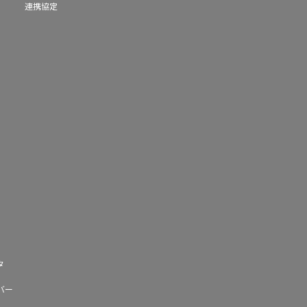
連携協定
タ
バー