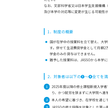
なお、文部科学省又は日本学生支援機構（
及び本学の対応等に変更が生じる可能性
1．制度の概要
国が在学中の授業料を立て替え、大学
す。併せて生活費奨学金として月額2
学金のみの貸与はできません。
猶予した授業料は、JASSOから本学
2．対象者は以下の
❶
～
❹
全てを満
2025年度以降の修士課程新規入学
り、かつ就労を狭まずに大学院へ進
本人の希望に基づき、在学校を通じ
JASSOの修士段階を対象とした第