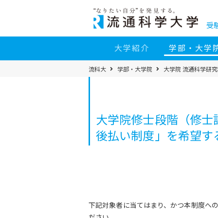
コ
ン
テ
ン
受
ツ
へ
移
大学紹介
学部・大学
動
パ
流科大
学部・大学院
大学院 流通科学研究
ン
く
ず
メ
ニ
ュ
ー
大学院修士段階（修士
後払い制度」を希望す
下記対象者に当てはまり、かつ本制度へ
ださい。