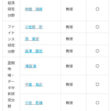
経済
研究
仲間 瑞樹
教授
〇
分野
ファ
小笠原 宏
教授
〇
イナ
孫 美灵
教授
ンス
研究
森澤 龍也
教授
〇
分野
空間
澤田 清
教授
〇
市
場・
デー
平越 裕之
教授
〇
タ分
析研
究分
三谷 哲雄
教授
〇
野