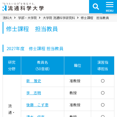
コ
ン
テ
MENU
ン
ツ
パンくずメニュー
流科大
学部・大学院
大学院 流通科学研究科
修士課程 担当教員
へ
移
修士課程 担当教員
動
2027年度 修士課程 担当教員
研究
教員名
演習指
職位
分野
（50音順）
導担当
新 雅史
准教授
〇
李 志明
教授
〇
後藤 こず恵
准教授
〇
流
通・
清水 信年
教授
〇