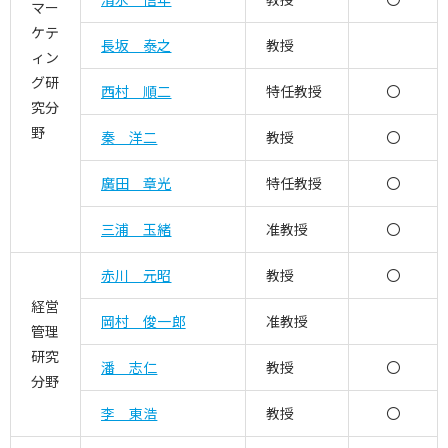
マー
ケテ
長坂 泰之
教授
ィン
グ研
西村 順二
特任教授
〇
究分
野
秦 洋二
教授
〇
廣田 章光
特任教授
〇
三浦 玉緒
准教授
〇
赤川 元昭
教授
〇
経営
岡村 俊一郎
准教授
管理
研究
潘 志仁
教授
〇
分野
李 東浩
教授
〇