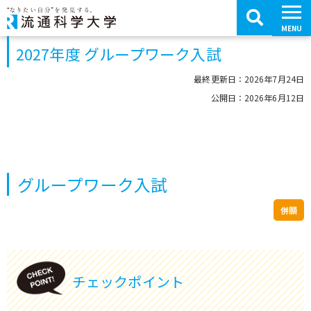
コ
ン
テ
MENU
ン
ツ
2027年度 グループワーク入試
へ
移
動
最終更新日：2026年7月24日
公開日：2026年6月12日
グループワーク入試
併願
チェックポイント