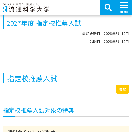
コ
ン
テ
MENU
ン
ツ
2027年度 指定校推薦入試
へ
移
動
最終更新日：2026年6月12日
公開日：2026年6月12日
指定校推薦入試
専願
指定校推薦入試対象の特典
奨学金チャレンジ制度