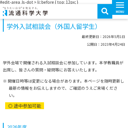
コ
#edit-area .ls-dot > li::before { top: 12px; }
ン
テ
MENU
ン
ツ
へ
学外入試相談会（外国人留学生）
移
動
最終更新日：2026年5月1日
公開日：2023年4月24日
学外会場で開催される入試相談会に参加しています。本学教職員が
出席し、皆さんの質問・疑問等にお答えいたします。
※ 開催日時等は変更になる場合があります。本ページを随時更新し
最新の情報をお伝えしますので、ご確認のうえご来場くださ
い。
◎ 途中参加可能
2026年度