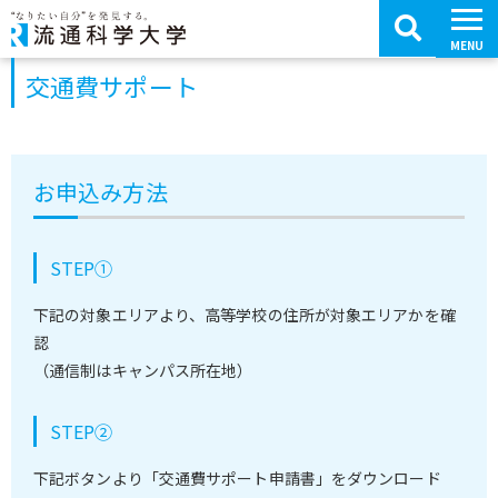
コ
ン
テ
MENU
ン
ツ
交通費サポート
へ
移
動
お申込み方法
STEP①
下記の対象エリアより、高等学校の住所が対象エリアかを確
認
（通信制はキャンパス所在地）
STEP②
下記ボタンより「交通費サポート申請書」をダウンロード