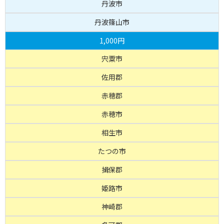
丹波市
丹波篠山市
1,000円
宍粟市
佐用郡
赤穂郡
赤穂市
相生市
たつの市
揖保郡
姫路市
神崎郡