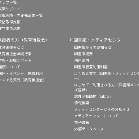
クラブ一覧
就職サポート
就職実績・内定先企業一覧
資格取得支援
在学生の活動
保護者の方（教育後援会）
図書館・メディアセンター
教育後援会とは
図書館からのお知らせ
教育後援会年間行事
図書館概要
学修・就職サポート
利用案内
健康について
図書館相互利用制度
講座・イベント・施設利用
よくある質問（図書館・メディアセン
ー）
よくある質問（教育後援会）
はじめてご利用される方（図書館メン
ズ登録）
課外活動団体「Libro」
情報検索
メディアセンターからのお知らせ
メディアセンターについて
電子書籍
外部データベース