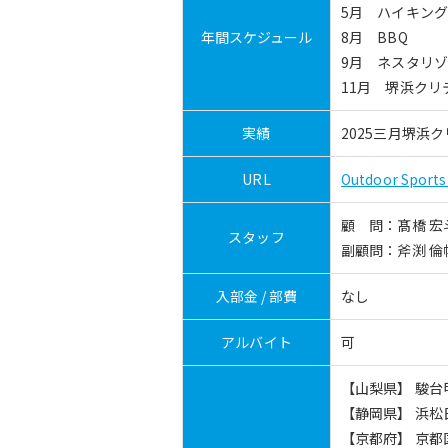
5月 ハイキング
年間スケジュール
8月 BBQ
9月 ネスタリ
11月 堺浜クリ
実績
2025三月堺浜ク
URL
Outdoor Sport
顧 問：髙橋 宏
スタッフ
副顧問：斧渕 倫
入部金 / 部費
なし
アルバイト
可
【山梨県】 駿台
【静岡県】 浜松
【京都府】 京都