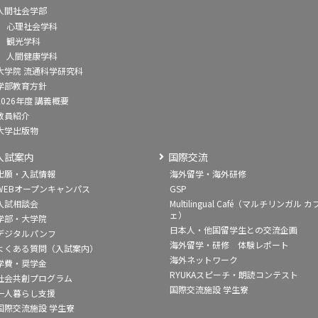
人間社会学部
心理社会学科
観光学科
人間健康学科
大学院 流通科学研究科
学部教育方針
2026年度 講義概要
教員紹介
大学出版物
入試案内
国際交流
出願・入試情報
海外留学・海外研修
WEBオープンキャンパス
GSP
入試相談会
Multilingual Café（マルチリンガル カ
ェ）
学部・大学院
日本人・他国留学生との交流企画
デジタルパンフ
海外留学・研修 体験レポート
よくある質問（入試案内）
海外ネットワーク
学費・奨学金
RYUKAスピーチ・朗読コンテスト
社会共創プログラム
国際交流施設 学生寮
一人暮らし支援
国際交流施設 学生寮