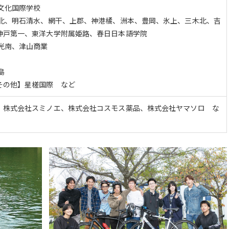
文化国際学校
石北、明石清水、網干、上郡、神港橘、洲本、豊岡、氷上、三木北、吉
神戸第一、東洋大学附属姫路、春日日本語学院
光南、津山商業
島
その他】星槎国際 など
、株式会社スミノエ、株式会社コスモス薬品、株式会社ヤマソロ な