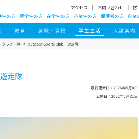
アクセス
お問い合わせ
験生の方
留学生の方
在学生の方
卒業生の方
保護者の方
企業
院
教育
就職・資格
学生生活
入試案内
クラブ一覧
Outdoor Sports Club 遊走隊
ub 遊走隊
最終更新日：2026年5月8日
公開日：2022年5月31日