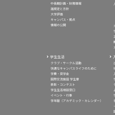
中長期計画・財務情報
諸規定と方針
大学評価
キャンパス・拠点
情報の公開
学生生活
クラブ・サークル活動
快適なキャンパスライフのために
学費・奨学金
国際交流施設 学生寮
表彰・コンテスト
学生生活相談窓口
イベント・行事
学年暦（アカデミック・カレンダー）