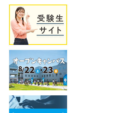
独
受
自
験
の
生
教
サ
育
イ
プ
ト
ロ
グ
ラ
ム
オ
ー
プ
ン
キ
ャ
ン
パ
ス
デ
ー
タ
サ
イ