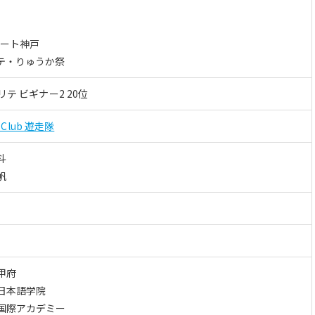
ゾート神戸
テ・りゅうか祭
リテ ビギナー2 20位
s Club 遊走隊
斗
帆
甲府
日本語学院
国際アカデミー