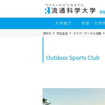
コ
ン
テ
ン
受
ツ
へ
移
大学紹介
学部・大学
動
パ
流科大
学生生活
クラブ・サークル活動
ン
く
ず
メ
ニ
ュ
ー
Outdoor Sports Cl