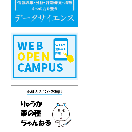
エ
ン
ス
W
E
B
オ
ー
プ
ン
キ
ャ
ン
パ
ス
り
ゅ
う
か
通
信