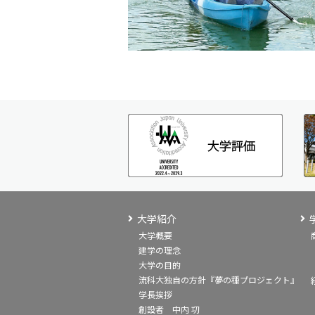
大学紹介
大学概要
建学の理念
大学の目的
流科大独自の方針『夢の種プロジェクト』
学長挨拶
創設者 中内 㓛