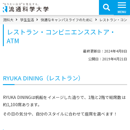
コ
ン
テ
MENU
ン
ツ
パンくずメニュー
流科大
学生生活
快適なキャンパスライフのために
レストラン・コンビ
へ
移
レストラン・コンビニエンスストア・
動
ATM
最終更新日：2024年4月8日
公開日：2019年4月21日
RYUKA DINING（レストラン）
RYUKA DININGは帆船をイメージした造りで、1階と2階で総席数は
約1,100席あります。
その日の気分や、自分のスタイルに合わせて座席を選べます！