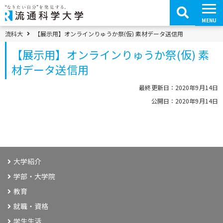
コ
ン
テ
MENU
ン
ツ
パンくずメニュー
流科大
【展示用】オンラインりゅうか祭(仮) 素材データ送信用
へ
移
【展示用】オンラインりゅうか祭(仮) 素
動
材データ送信用
最終更新日：2020年9月14日
公開日：2020年9月14日
大学紹介
学部・大学院
教育
就職・資格
学生生活