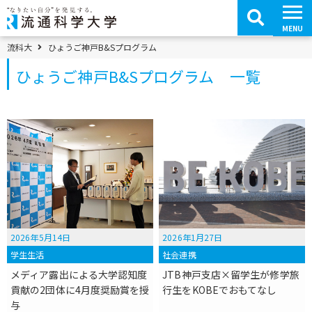
コ
ン
テ
MENU
ン
ツ
パンくずメニュー
流科大
ひょうご神戸B&Sプログラム
へ
移
ひょうご神戸B&Sプログラム 一覧
動
2026年5月14日
2026年1月27日
学生生活
社会連携
メディア露出による大学認知度
JTB神戸支店×留学生が修学旅
貢献の2団体に4月度奨励賞を授
行生をKOBEでおもてなし
与