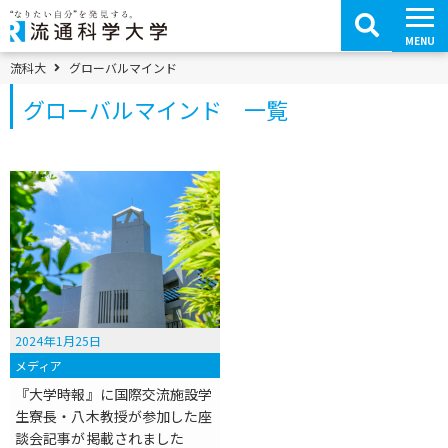
コ
ン
テ
MENU
ン
ツ
パンくずメニュー
流科大
グローバルマインド
へ
移
グローバルマインド 一覧
動
2024年1月25日
メディア
『大学時報』に国際交流施設学
生寮長・八木教授が参加した座
談会記事が掲載されました