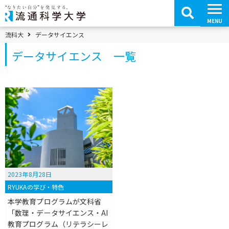
コ
ン
テ
MENU
ン
ツ
パンくずメニュー
流科大
データサイエンス
へ
移
データサイエンス 一覧
動
2023年8月28日
RYUKAの学び・特色
本学教育プログラムが文科省
「数理・データサイエンス・AI
教育プログラム（リテラシーレ