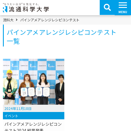
コ
ン
テ
MENU
ン
ツ
パンくずメニュー
流科大
パインアメアレンジレシピコンテスト
へ
移
パインアメアレンジレシピコンテスト
動
一覧
2024年11月18日
イベント
パインアメアレンジレシピコン
テスト2024 結果発表