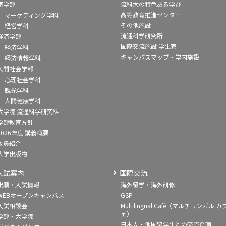
商学部
流科大の特色ある学び
高等教育推進センター
マーケティング学科
その他施設
経営学科
流通科学研究所
経済学部
国際交流施設 学生寮
経済学科
キャンパスマップ・学内施設
経済情報学科
人間社会学部
心理社会学科
観光学科
人間健康学科
大学院 流通科学研究科
学部教育方針
2026年度 講義概要
教員紹介
大学出版物
入試案内
国際交流
出願・入試情報
海外留学・海外研修
WEBオープンキャンパス
GSP
入試相談会
Multilingual Café（マルチリンガル カ
ェ）
学部・大学院
日本人・他国留学生との交流企画