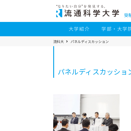
コ
ン
テ
ン
受
ツ
へ
移
大学紹介
学部・大学
動
パ
流科大
パネルディスカッション
ン
く
ず
メ
ニ
ュ
ー
パネルディスカッショ