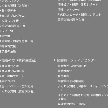
デジタルパンフ
海外留学・研修 体験レポート
よくある質問（入試案内）
海外ネットワーク
学費・奨学金
RYUKAスピーチ・朗読コンテスト
社会共創プログラム
国際交流施設 学生寮
一人暮らし支援
国際交流施設 学生寮
クラブ一覧
就職サポート
就職実績・内定先企業一覧
資格取得支援
在学生の活動
保護者の方（教育後援会）
図書館・メディアセンター
教育後援会とは
図書館からのお知らせ
教育後援会年間行事
図書館概要
学修・就職サポート
利用案内
健康について
図書館相互利用制度
講座・イベント・施設利用
よくある質問（図書館・メディアセン
ー）
よくある質問（教育後援会）
はじめてご利用される方（図書館メン
ズ登録）
課外活動団体「Libro」