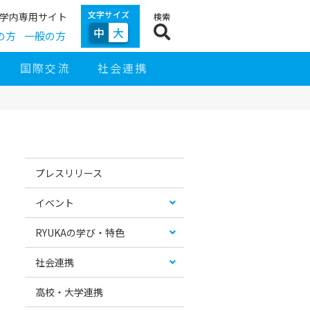
文字サイズ
学内専用サイト
検索
中
大
の方
一般の方
国際交流
社会連携
サ
イ
お
カ
ド
す
テ
プレスリリース
ナ
す
ゴ
ビ
め
リ
ゲ
コ
ー
イベント
ー
ン
リ
シ
テ
ス
ョ
ン
ト
RYUKAの学び・特色
ン
ツ
社会連携
高校・大学連携