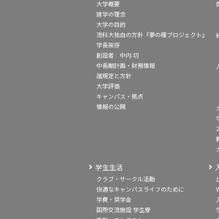
大学概要
建学の理念
大学の目的
流科大独自の方針『夢の種プロジェクト』
学長挨拶
創設者 中内 㓛
中長期計画・財務情報
諸規定と方針
大学評価
キャンパス・拠点
情報の公開
学生生活
クラブ・サークル活動
快適なキャンパスライフのために
学費・奨学金
国際交流施設 学生寮