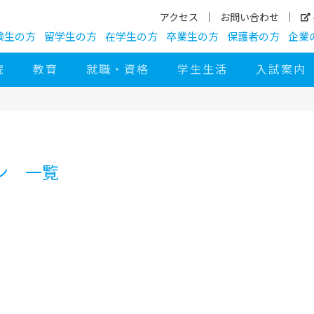
アクセス
お問い合わせ
験生の方
留学生の方
在学生の方
卒業生の方
保護者の方
企業
院
教育
就職・資格
学生生活
入試案内
ン 一覧