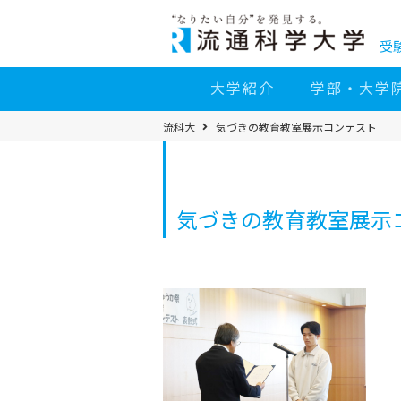
コ
ン
テ
ン
受
ツ
へ
移
大学紹介
学部・大学
動
パ
流科大
気づきの教育教室展示コンテスト
ン
く
ず
メ
ニ
ュ
ー
気づきの教育教室展示