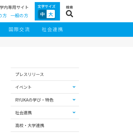
文字サイズ
学内専用サイト
検索
中
大
の方
一般の方
国際交流
社会連携
サ
イ
お
カ
ド
す
テ
プレスリリース
ナ
す
ゴ
ビ
め
リ
ゲ
コ
ー
イベント
ー
ン
リ
シ
テ
ス
ョ
ン
ト
RYUKAの学び・特色
ン
ツ
社会連携
高校・大学連携