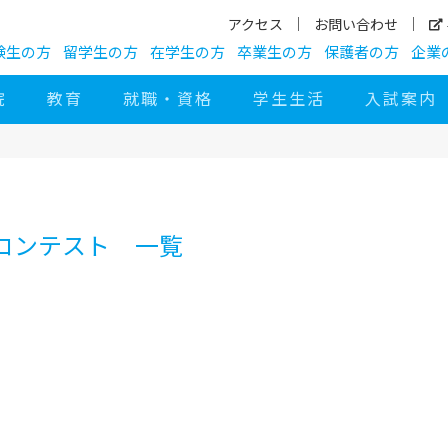
アクセス
お問い合わせ
験生の方
留学生の方
在学生の方
卒業生の方
保護者の方
企業
院
教育
就職・資格
学生生活
入試案内
コンテスト 一覧