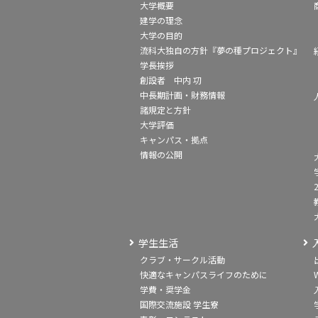
大学概要
建学の理念
大学の目的
流科大独自の方針『夢の種プロジェクト』
学長挨拶
創設者 中内 㓛
中長期計画・財務情報
諸規定と方針
大学評価
キャンパス・拠点
情報の公開
学生生活
クラブ・サークル活動
快適なキャンパスライフのために
学費・奨学金
国際交流施設 学生寮