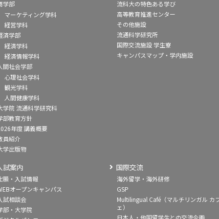
商学部
流科大の特色ある学び
高等教育推進センター
マーケティング学科
その他施設
経営学科
流通科学研究所
経済学部
国際交流施設 学生寮
経済学科
キャンパスマップ・学内施設
経済情報学科
人間社会学部
心理社会学科
観光学科
人間健康学科
大学院 流通科学研究科
学部教育方針
2026年度 講義概要
教員紹介
大学出版物
入試案内
国際交流
出願・入試情報
海外留学・海外研修
WEBオープンキャンパス
GSP
入試相談会
Multilingual Café（マルチリンガル カ
ェ）
学部・大学院
日本人・他国留学生との交流企画