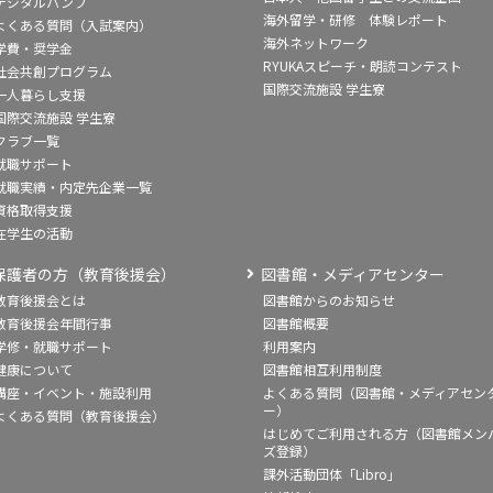
デジタルパンフ
海外留学・研修 体験レポート
よくある質問（入試案内）
海外ネットワーク
学費・奨学金
RYUKAスピーチ・朗読コンテスト
社会共創プログラム
国際交流施設 学生寮
一人暮らし支援
国際交流施設 学生寮
クラブ一覧
就職サポート
就職実績・内定先企業一覧
資格取得支援
在学生の活動
保護者の方（教育後援会）
図書館・メディアセンター
教育後援会とは
図書館からのお知らせ
教育後援会年間行事
図書館概要
学修・就職サポート
利用案内
健康について
図書館相互利用制度
講座・イベント・施設利用
よくある質問（図書館・メディアセン
ー）
よくある質問（教育後援会）
はじめてご利用される方（図書館メン
ズ登録）
課外活動団体「Libro」