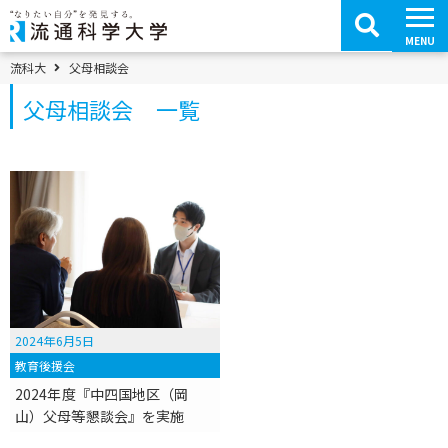
コ
ン
テ
MENU
ン
ツ
パンくずメニュー
流科大
父母相談会
へ
移
父母相談会 一覧
動
2024年6月5日
教育後援会
2024年度『中四国地区（岡
山）父母等懇談会』を実施