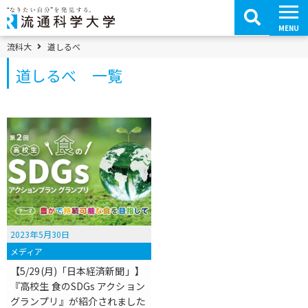
コ
ン
テ
MENU
ン
ツ
パンくずメニュー
流科大
道しるべ
へ
移
道しるべ 一覧
動
2023年5月30日
メディア
【5/29(月)「日本経済新聞」】
『高校生 食のSDGs アクション
グランプリ』が紹介されました