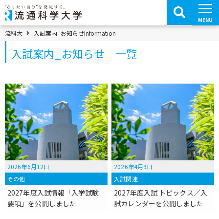
コ
ン
テ
MENU
ン
ツ
パンくずメニュー
流科大
入試案内_お知らせ
Information
へ
移
入試案内_お知らせ 一覧
動
2026年6月12日
2026年4月9日
その他
入試関連
2027年度入試情報「入学試験
2027年度入試 トピックス／入
要項」を公開しました
試カレンダーを公開しました