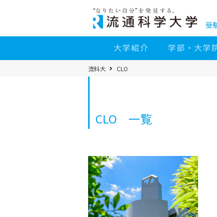
コ
ン
テ
ン
受
ツ
へ
移
大学紹介
学部・大学
動
パ
流科大
CLO
ン
く
ず
メ
ニ
ュ
ー
CLO 一覧