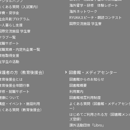
デジタルパンフ
海外留学・研修 体験レポート
よくある質問（入試案内）
海外ネットワーク
学費・奨学金
RYUKAスピーチ・朗読コンテスト
社会共創プログラム
国際交流施設 学生寮
一人暮らし支援
国際交流施設 学生寮
クラブ一覧
就職サポート
就職実績・内定先企業一覧
資格取得支援
在学生の活動
保護者の方（教育後援会）
図書館・メディアセンター
教育後援会とは
図書館からのお知らせ
教育後援会年間行事
図書館概要
学修・就職サポート
利用案内
健康について
図書館相互利用制度
講座・イベント・施設利用
よくある質問（図書館・メディアセン
ー）
よくある質問（教育後援会）
はじめてご利用される方（図書館メン
ズ登録）
課外活動団体「Libro」