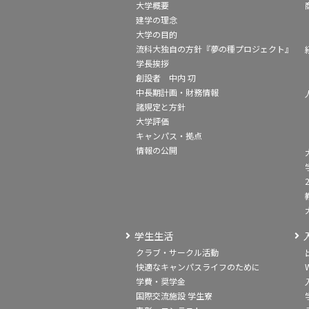
大学概要
建学の理念
大学の目的
流科大独自の方針『夢の種プロジェクト』
学長挨拶
創設者 中内 㓛
中長期計画・財務情報
諸規定と方針
大学評価
キャンパス・拠点
情報の公開
学生生活
クラブ・サークル活動
快適なキャンパスライフのために
学費・奨学金
国際交流施設 学生寮