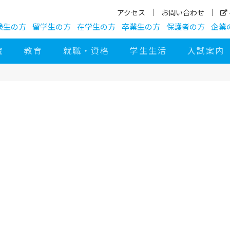
アクセス
お問い合わせ
験生の方
留学生の方
在学生の方
卒業生の方
保護者の方
企業
院
教育
就職・資格
学生生活
入試案内