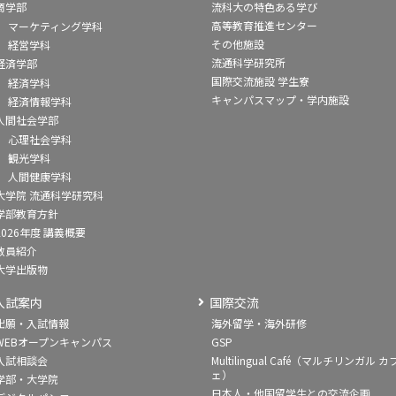
商学部
流科大の特色ある学び
高等教育推進センター
マーケティング学科
その他施設
経営学科
流通科学研究所
経済学部
国際交流施設 学生寮
経済学科
キャンパスマップ・学内施設
経済情報学科
人間社会学部
心理社会学科
観光学科
人間健康学科
大学院 流通科学研究科
学部教育方針
2026年度 講義概要
教員紹介
大学出版物
入試案内
国際交流
出願・入試情報
海外留学・海外研修
WEBオープンキャンパス
GSP
入試相談会
Multilingual Café（マルチリンガル カ
ェ）
学部・大学院
日本人・他国留学生との交流企画