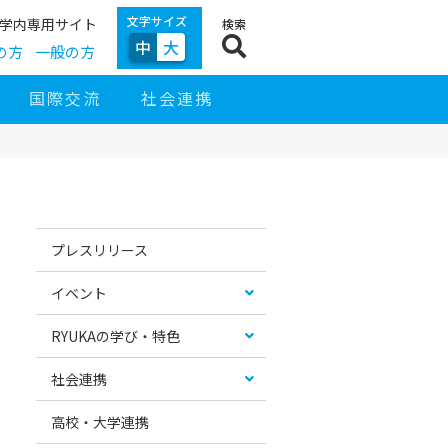
文字サイズ
学内専用サイト
検索
中
大
の方
一般の方
国際交流
社会連携
サ
イ
お
カ
ド
す
テ
プレスリリース
ナ
す
ゴ
ビ
め
リ
ゲ
コ
ー
イベント
ー
ン
リ
シ
テ
ス
ョ
ン
ト
RYUKAの学び・特色
ン
ツ
社会連携
高校・大学連携