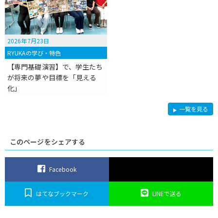
2026年7月23日
RYUKAの学び・特色
【専門基礎演習】で、学生たち
が将来の夢や目標を「見える
化」
R
一覧を見る
Y
U
K
A
の
このページをシェアする
学
び・
特
色
Facebook
はてなブックマーク
LINEで送る