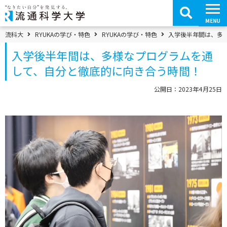
コ
ン
テ
MENU
ン
ツ
パンくずメニュー
流科大
RYUKAの学び・特色
RYUKAの学び・特色
入学後半年間は、多
へ
移
入学後半年間は、多様なプログラムを通
動
して、自分と徹底的に向き合う時間！
公開日：2023年4月25日