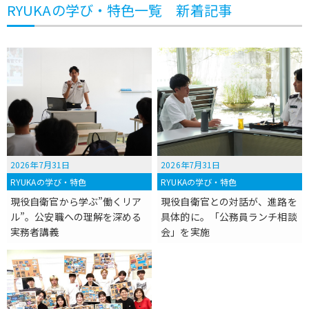
RYUKAの学び・特色一覧 新着記事
2026年7月31日
2026年7月31日
RYUKAの学び・特色
RYUKAの学び・特色
現役自衛官から学ぶ”働くリア
現役自衛官との対話が、進路を
ル”。公安職への理解を深める
具体的に。「公務員ランチ相談
実務者講義
会」を実施