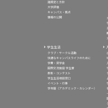
諸規定と方針
大学評価
キャンパス・拠点
情報の公開
学生生活
クラブ・サークル活動
快適なキャンパスライフのために
学費・奨学金
国際交流施設 学生寮
表彰・コンテスト
学生生活相談窓口
イベント・行事
学年暦（アカデミック・カレンダー）