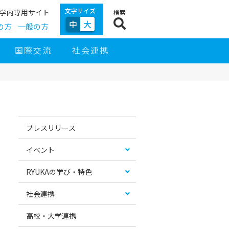
文字サイズ
学内専用サイト
検索
中
大
の方
一般の方
国際交流
社会連携
サ
イ
お
カ
ド
す
テ
プレスリリース
ナ
す
ゴ
ビ
め
リ
ゲ
コ
ー
イベント
ー
ン
リ
シ
テ
ス
ョ
ン
ト
RYUKAの学び・特色
ン
ツ
社会連携
高校・大学連携