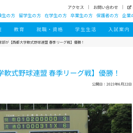
アクセス
お問い合わせ
験生の方
留学生の方
在学生の方
卒業生の方
保護者の方
企業
院
教育
就職・資格
学生生活
入試案内
球部が【西都大学軟式野球連盟 春季リーグ戦】優勝！
学軟式野球連盟 春季リーグ戦】優勝！
公開日：2023年6月22日