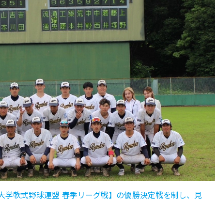
都大学軟式野球連盟 春季リーグ戦】の優勝決定戦を制し、見
。