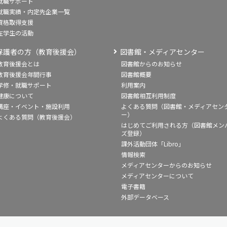
就職サポート
就職実績・内定先企業一覧
資格取得支援
在学生の活動
保護者の方（教育後援会）
図書館・メディアセンター
教育後援会とは
図書館からのお知らせ
教育後援会年間行事
図書館概要
学修・就職サポート
利用案内
健康について
図書館相互利用制度
講座・イベント・施設利用
よくある質問（図書館・メディアセン
ー）
よくある質問（教育後援会）
はじめてご利用される方（図書館メン
ズ登録）
課外活動団体「Libro」
情報検索
メディアセンターからのお知らせ
メディアセンターについて
電子書籍
外部データベース