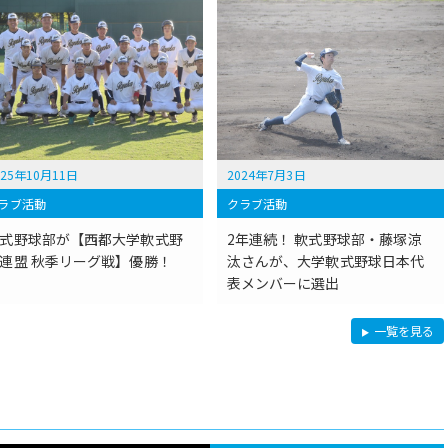
025年10月11日
2024年7月3日
ラブ活動
クラブ活動
式野球部が【西都大学軟式野
2年連続！ 軟式野球部・藤塚涼
連盟 秋季リーグ戦】優勝！
汰さんが、大学軟式野球日本代
表メンバーに選出
軟
一覧を見る
式
野
球
部