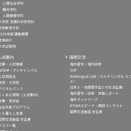
心理社会学科
観光学科
人間健康学科
大学院 流通科学研究科
学部教育方針
2026年度 講義概要
教員紹介
大学出版物
入試案内
国際交流
出願・入試情報
海外留学・海外研修
WEBオープンキャンパス
GSP
入試相談会
Multilingual Café（マルチリンガル カ
ェ）
学部・大学院
日本人・他国留学生との交流企画
デジタルパンフ
海外留学・研修 体験レポート
よくある質問（入試案内）
海外ネットワーク
学費・奨学金
RYUKAスピーチ・朗読コンテスト
社会共創プログラム
国際交流施設 学生寮
一人暮らし支援
国際交流施設 学生寮
クラブ一覧