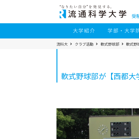
コ
ン
テ
ン
受
ツ
へ
移
大学紹介
学部・大学
動
パ
流科大
クラブ活動
軟式野球部
軟式野
ン
く
ず
メ
ニ
ュ
ー
軟式野球部が【西都大