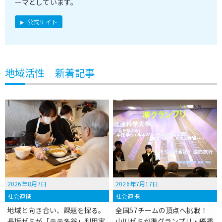
ーマとしています。
公式サイト
地域活性 新着記事
2026年8月7日
2026年7月17日
社会連携
社会連携
地域と向き合い、課題を探る。
全国57チームの頂点へ挑戦！
長坂ゼミが「テテ名谷」利用実
山川ゼミが準グランプリ・優秀