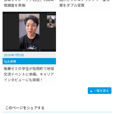
態調査を実施
賞をダブル受賞
2026年7月3日
社会連携
後藤ゼミの学生が佐用町で地域
交流イベントに参画。キャリア
インタビューにも挑戦！
地
一覧を見る
域
活
性
このページをシェアする