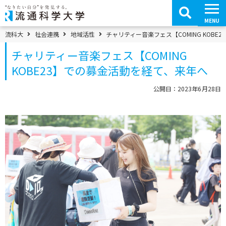
コ
ン
テ
MENU
ン
ツ
パンくずメニュー
流科大
社会連携
地域活性
チャリティー音楽フェス【COMING KOB
へ
移
チャリティー音楽フェス【COMING
動
KOBE23】での募金活動を経て、来年へ
公開日：2023年6月28日