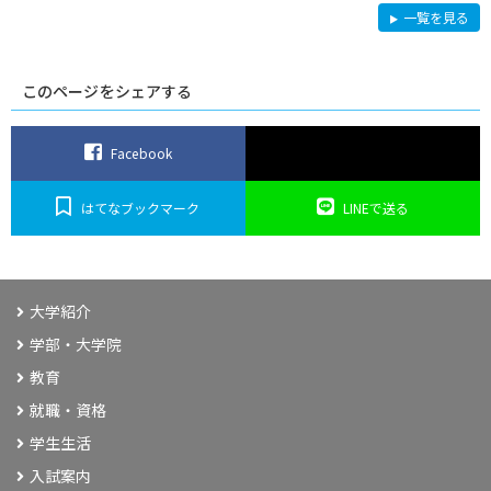
社
一覧を見る
会
連
携
このページをシェアする
Facebook
はてなブックマーク
LINEで送る
大学紹介
学部・大学院
教育
就職・資格
学生生活
入試案内