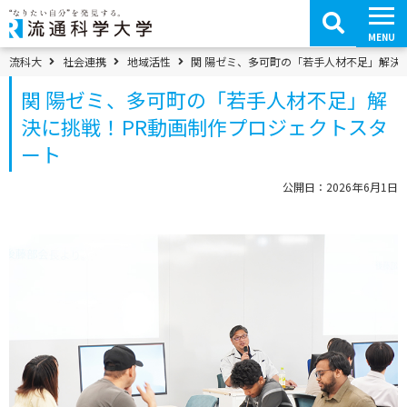
コ
ン
テ
MENU
ン
ツ
パンくずメニュー
流科大
社会連携
地域活性
関 陽ゼミ、多可町の「若手人材不足」解決
へ
移
関 陽ゼミ、多可町の「若手人材不足」解
動
決に挑戦！PR動画制作プロジェクトスタ
ート
公開日：2026年6月1日