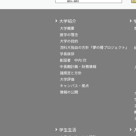
大学紹介
大学概要
建学の理念
大学の目的
流科大独自の方針『夢の種プロジェクト』
学長挨拶
創設者 中内 㓛
中長期計画・財務情報
諸規定と方針
大学評価
キャンパス・拠点
情報の公開
学生生活