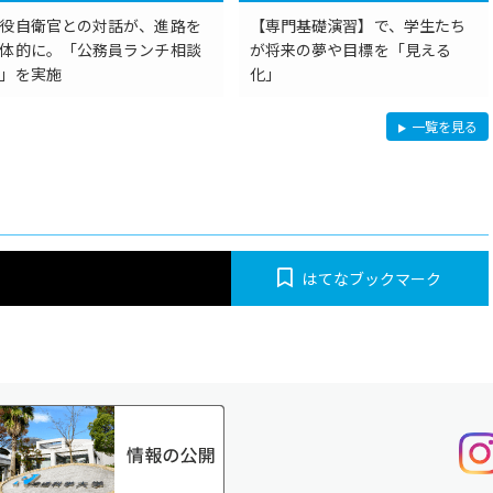
役自衛官との対話が、進路を
【専門基礎演習】で、学生たち
体的に。「公務員ランチ相談
が将来の夢や目標を「見える
」を実施
化」
R
一覧を見る
Y
U
K
A
の
学
び・
特
色
はてなブックマーク