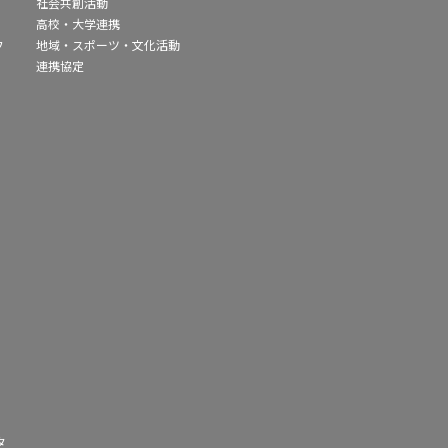
社会共創活動
高校・大学連携
フ
地域・スポーツ・文化活動
連携協定
タ