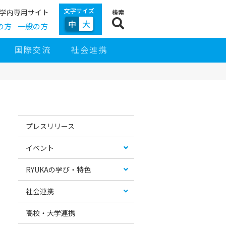
文字サイズ
学内専用サイト
検索
中
大
の方
一般の方
国際交流
社会連携
サ
イ
お
カ
ド
す
テ
プレスリリース
ナ
す
ゴ
ビ
め
リ
ゲ
コ
ー
イベント
ー
ン
リ
シ
テ
ス
ョ
ン
ト
RYUKAの学び・特色
ン
ツ
社会連携
高校・大学連携