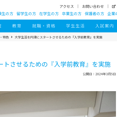
アクセス
お問い合わせ
験生の方
留学生の方
在学生の方
卒業生の方
保護者の方
企業
院
教育
就職・資格
学生生活
入試案内
び・特色
大学生活を円滑にスタートさせるための『入学前教育』を実施
ートさせるための『入学前教育』を実施
公開日：2024年3月5日