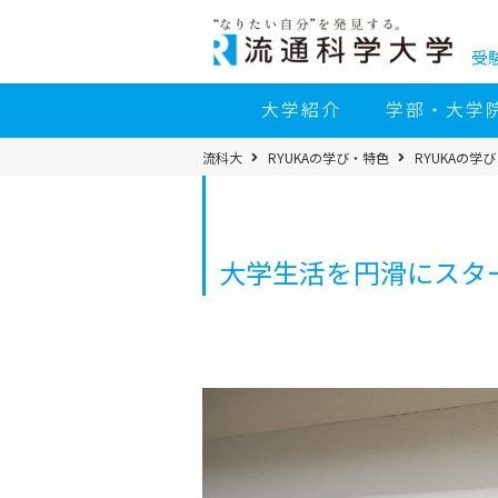
コ
ン
テ
ン
受
ツ
へ
移
大学紹介
学部・大学
動
パ
流科大
RYUKAの学び・特色
RYUKAの学
ン
く
ず
メ
ニ
ュ
ー
大学生活を円滑にスタ