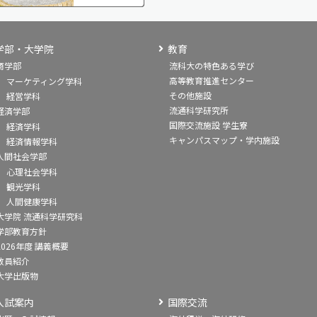
学部・大学院
教育
商学部
流科大の特色ある学び
高等教育推進センター
マーケティング学科
その他施設
経営学科
流通科学研究所
経済学部
国際交流施設 学生寮
経済学科
キャンパスマップ・学内施設
経済情報学科
人間社会学部
心理社会学科
観光学科
人間健康学科
大学院 流通科学研究科
学部教育方針
2026年度 講義概要
教員紹介
大学出版物
入試案内
国際交流