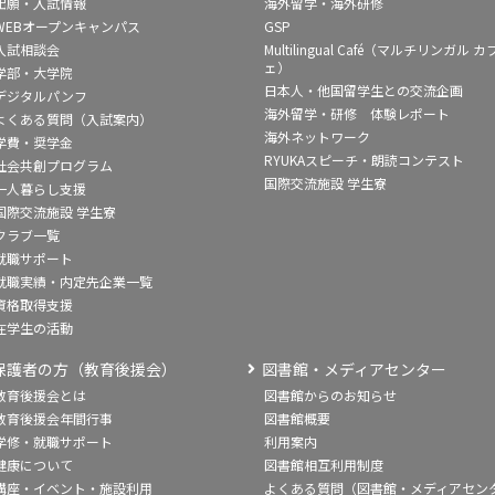
出願・入試情報
海外留学・海外研修
WEBオープンキャンパス
GSP
入試相談会
Multilingual Café（マルチリンガル カ
ェ）
学部・大学院
日本人・他国留学生との交流企画
デジタルパンフ
海外留学・研修 体験レポート
よくある質問（入試案内）
海外ネットワーク
学費・奨学金
RYUKAスピーチ・朗読コンテスト
社会共創プログラム
国際交流施設 学生寮
一人暮らし支援
国際交流施設 学生寮
クラブ一覧
就職サポート
就職実績・内定先企業一覧
資格取得支援
在学生の活動
保護者の方（教育後援会）
図書館・メディアセンター
教育後援会とは
図書館からのお知らせ
教育後援会年間行事
図書館概要
学修・就職サポート
利用案内
健康について
図書館相互利用制度
講座・イベント・施設利用
よくある質問（図書館・メディアセン