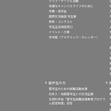
クラブ・サークル活動
快適なキャンパスライフのために
学費・奨学金
国際交流施設 学生寮
表彰・コンテスト
学生生活相談窓口
イベント・行事
学年暦（アカデミック・カレンダー）
留学生の方
留学生のための就職活動支援
日本人・他国留学生との交流企画
文部科学省「留学生就職促進教育プログラ
ム認定制度」認定