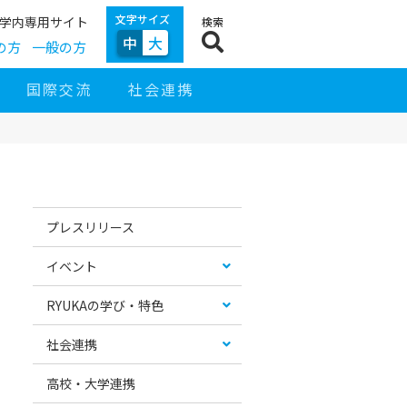
文字サイズ
学内専用サイト
検索
中
大
の方
一般の方
国際交流
社会連携
サ
イ
お
カ
ド
す
テ
プレスリリース
ナ
す
ゴ
ビ
め
リ
ゲ
コ
ー
イベント
ー
ン
リ
シ
テ
ス
ョ
ン
ト
RYUKAの学び・特色
ン
ツ
社会連携
高校・大学連携