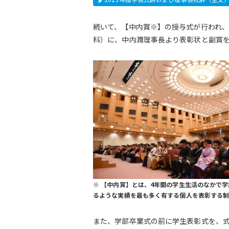
続いて、【中内賞※】の授与式が行われ
科）に、中内潤理事長より表彰状と副賞
※ 【中内賞】とは、4年間の学生生活のなかで
るような実績を最も多く有する個人を表彰する
また、学部卒業式の前に学生表彰式を、