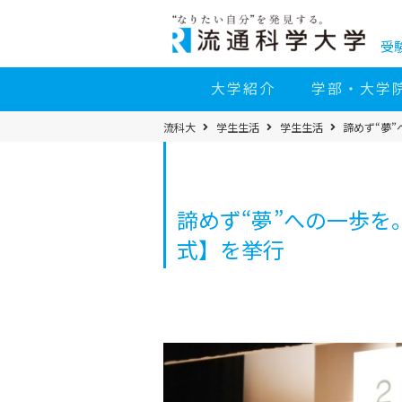
コ
ン
テ
ン
受
ツ
へ
移
大学紹介
学部・大学
動
パ
流科大
学生生活
学生生活
諦めず“夢”
ン
く
ず
メ
ニ
ュ
ー
諦めず“夢”への一歩を
式】を挙行