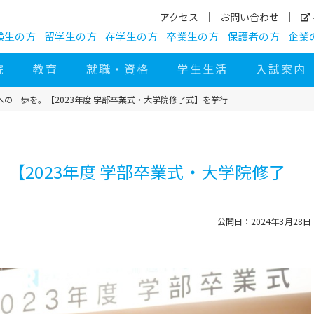
アクセス
お問い合わせ
験生の方
留学生の方
在学生の方
卒業生の方
保護者の方
企業
院
教育
就職・資格
学生生活
入試案内
への一歩を。【2023年度 学部卒業式・大学院修了式】を挙行
。【2023年度 学部卒業式・大学院修了
公開日：2024年3月28日