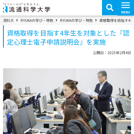
コ
ン
テ
MENU
ン
ツ
パンくずメニュー
流科大
RYUKAの学び・特色
RYUKAの学び・特色
資格取得を目指す4
へ
移
資格取得を目指す4年生を対象とした『認
動
定心理士電子申請説明会』を実施
公開日：2025年2月4日