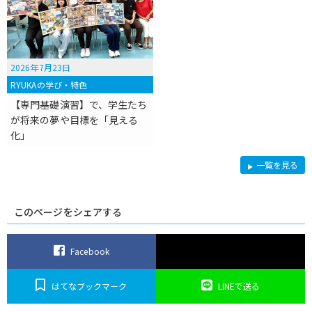
2026年7月23日
RYUKAの学び・特色
【専門基礎演習】で、学生たち
が将来の夢や目標を「見える
化」
R
一覧を見る
Y
U
K
A
の
このページをシェアする
学
び・
特
色
Facebook
はてなブックマーク
LINEで送る