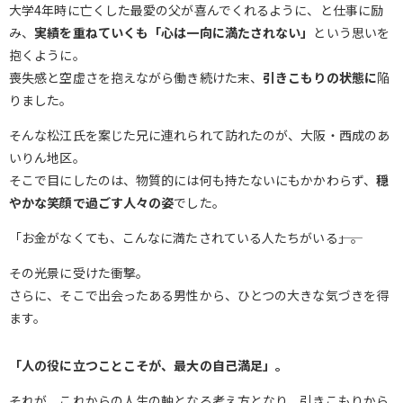
大学4年時に亡くした最愛の父が喜んでくれるように、と仕事に励
み、
実績を重ねていくも「心は一向に満たされない」
という思いを
抱くように。
喪失感と空虚さを抱えながら働き続けた末、
引きこもりの状態に
陥
りました。
そんな松江氏を案じた兄に連れられて訪れたのが、大阪・西成のあ
いりん地区。
そこで目にしたのは、物質的には何も持たないにもかかわらず、
穏
やかな笑顔で過ごす人々の姿
でした。
「お金がなくても、こんなに満たされている人たちがいる――」。
その光景に受けた衝撃。
さらに、そこで出会ったある男性から、ひとつの大きな気づきを得
ます。
「人の役に立つことこそが、最大の自己満足」。
それが、これからの人生の軸となる考え方となり、引きこもりから