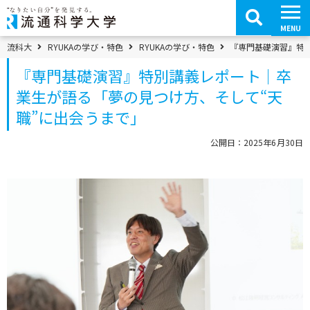
コ
ン
テ
MENU
ン
ツ
パンくずメニュー
流科大
RYUKAの学び・特色
RYUKAの学び・特色
『専門基礎演習』特
へ
移
『専門基礎演習』特別講義レポート｜卒
動
業生が語る「夢の見つけ方、そして“天
職”に出会うまで」
公開日：2025年6月30日