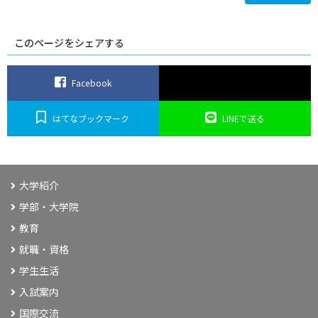
Y
U
K
A
の
このページをシェアする
学
び・
特
色
Facebook
はてなブックマーク
LINEで送る
大学紹介
学部・大学院
教育
就職・資格
学生生活
入試案内
国際交流