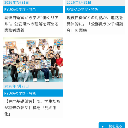
2026年7月31日
2026年7月31日
RYUKAの学び・特色
RYUKAの学び・特色
現役自衛官から学ぶ”働くリア
現役自衛官との対話が、進路を
ル”。公安職への理解を深める
具体的に。「公務員ランチ相談
実務者講義
会」を実施
2026年7月23日
RYUKAの学び・特色
【専門基礎演習】で、学生たち
が将来の夢や目標を「見える
化」
R
一覧を見る