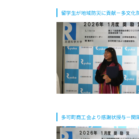
留学生が地域防災に貢献－多文化
多可町商工会より感謝状授与－関