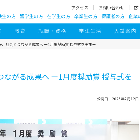
アクセス
お問い合わせ
験生の方
留学生の方
在学生の方
卒業生の方
保護者の方
企業
院
教育
就職・資格
学生生活
入試案内
が、社会とつながる成果へ ー1月度奨励賞 授与式を実施ー
ながる成果へ ー1月度奨励賞 授与式を
公開日：2026年2月12日