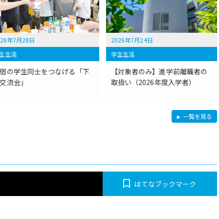
026年7月28日
2026年7月24日
生生活
学生生活
宿の学生同士をつなげる「下
【対象者のみ】進学前離職者の
交流会」
取扱い（2026年度入学者）
学
一覧を見る
生
生
活
はてなブックマーク