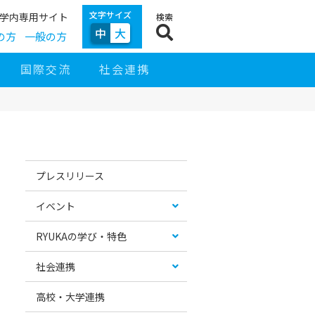
文字サイズ
学内専用サイト
検索
中
大
の方
一般の方
国際交流
社会連携
サ
イ
お
カ
ド
す
テ
プレスリリース
ナ
す
ゴ
ビ
め
リ
ゲ
コ
ー
イベント
ー
ン
リ
シ
テ
ス
ョ
ン
ト
RYUKAの学び・特色
ン
ツ
社会連携
高校・大学連携