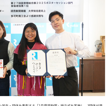
げた学生・団体を表彰する「1月度奨励賞」授与式を実施し、3団体が選