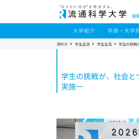
コ
ン
テ
ン
受
ツ
へ
移
大学紹介
学部・大学
動
パ
流科大
学生生活
学生生活
学生の挑戦
ン
く
ず
メ
ニ
ュ
ー
学生の挑戦が、社会とつ
実施ー