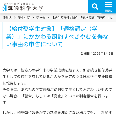
コ
ン
テ
MENU
ン
ツ
パンくずメニュー
流科大
学生生活
奨学金
【給付奨学生対象】「適格認定（学業）」に
へ
移
【給付奨学生対象】「適格認定（学
動
業）」にかかわる斟酌すべきやむを得な
い事由の申告について
公開日：2026年3月2日
大学では、皆さんの学年末の学業成績を踏まえ、引き続き給付奨学
生としての適性を有しているか否かを認定のうえ日本学生支援機構
に報告します。
その際に、あなたの学業成績が給付奨学生としてふさわしいもので
ない場合、「警告」もしくは「廃止」といった判定報告を行いま
す。
しかし、修得単位数等が学力基準を満たさない場合でも、「斟酌す