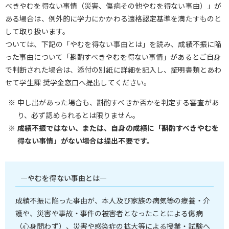
べきやむを得ない事情（災害、傷病その他やむを得ない事由）」が
ある場合は、例外的に学力にかかわる適格認定基準を満たすものと
して取り扱います。
ついては、下記の「やむを得ない事由とは」を読み、成績不振に陥
った事由について「斟酌すべきやむを得ない事情」があるとご自身
で判断された場合は、添付の別紙に詳細を記入し、証明書類とあわ
せて学生課 奨学金窓口へ提出してください。
申し出があった場合も、斟酌すべきか否かを判定する審査があ
り、必ず認められるとは限りません。
成績不振ではない、または、自身の成績に「斟酌すべきやむを
得ない事情」がない場合は提出不要です。
―やむを得ない事由とは―
成績不振に陥った事由が、本人及び家族の病気等の療養・介
護や、災害や事故・事件の被害者となったことによる傷病
（心身問わず）、災害や感染症の拡大等による授業・試験へ