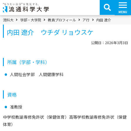
コ
ン
テ
MENU
ン
ツ
パンくずメニュー
流科大
学部・大学院
教員プロフィール
ア行
内田 遼介
へ
移
内田 遼介 ウチダ リョウスケ
動
公開日：2026年3月3日
所属（学部・学科）
人間社会学部 人間健康学科
資格
准教授
中学校教諭専修免許状（保健体育）高等学校教諭専修免許状（保健
体育）