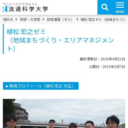
コ
ン
テ
MENU
ン
ツ
パンくずメニュー
流科大
学部・大学院
研究演習（ゼミ）
植松 宏之ゼミ
（地域まちづく
へ
移
植松 宏之ゼミ
動
（地域まちづくり・エリアマネジメン
ト）
最終更新日：2026年4月21日
公開日：2025年5月7日
教員プロフィール（植松 宏之 先生）