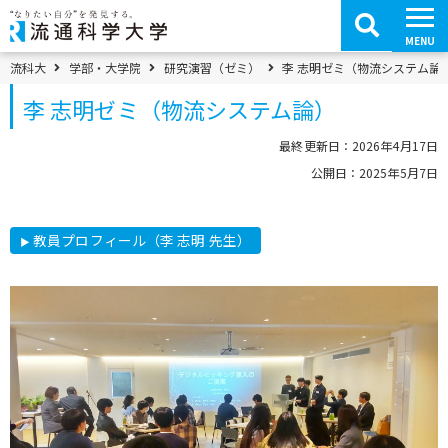
コ
ン
テ
MENU
ン
ツ
パンくずメニュー
流科大
学部・大学院
研究演習（ゼミ）
李 志明ゼミ（物流システム論
へ
移
李 志明ゼミ（物流システム論）
動
最終更新日：2026年4月17日
公開日：2025年5月7日
教員プロフィール（李 志明 先生）