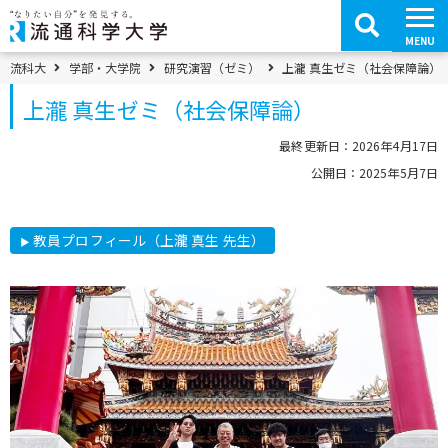
コ
ン
テ
MENU
ン
ツ
パンくずメニュー
流科大
学部・大学院
研究演習（ゼミ）
上瀧 真生ゼミ（社会保障論）
へ
移
上瀧 真生ゼミ（社会保障論）
動
最終更新日：2026年4月17日
公開日：2025年5月7日
教員プロフィール（上瀧 真生 先生）