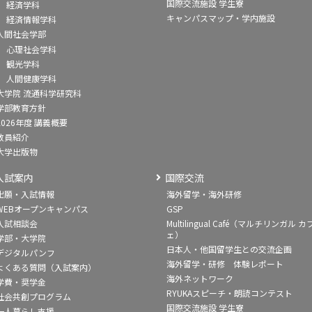
国際交流施設 学生寮
経済学科
キャンパスマップ・学内施設
経済情報学科
人間社会学部
心理社会学科
観光学科
人間健康学科
大学院 流通科学研究科
学部教育方針
2026年度 講義概要
教員紹介
大学出版物
入試案内
国際交流
出願・入試情報
海外留学・海外研修
WEBオープンキャンパス
GSP
入試相談会
Multilingual Café（マルチリンガル カ
ェ）
学部・大学院
日本人・他国留学生との交流企画
デジタルパンフ
海外留学・研修 体験レポート
よくある質問（入試案内）
海外ネットワーク
学費・奨学金
RYUKAスピーチ・朗読コンテスト
社会共創プログラム
国際交流施設 学生寮
一人暮らし支援