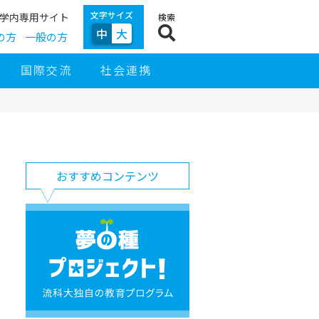
文字サイズ
学内専用サイト
検索
中
大
の方
一般の方
国際交流
社会連携
サ
イ
サ
お
ド
おすすめコンテンツ
イ
す
ナ
ト
す
ビ
ナ
め
ゲ
ビ
コ
夢
ー
ン
の
シ
テ
種
ョ
ン
プ
ン
ツ
ロ
ジ
ェ
ク
ト！
流
科
大