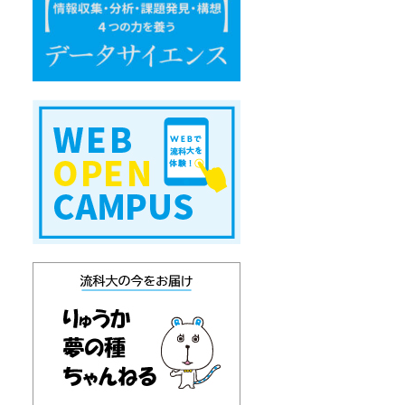
エ
ン
ス
W
E
B
オ
ー
プ
ン
キ
ャ
ン
パ
ス
り
ゅ
う
か
通
信