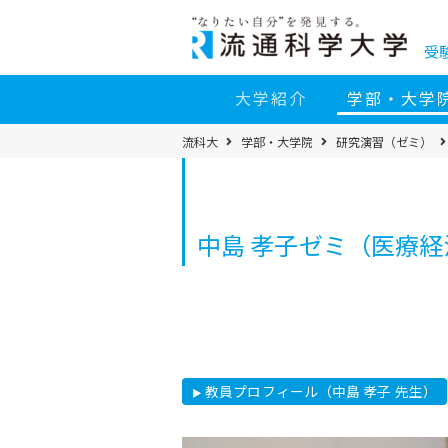
コ
ン
テ
ン
受
ツ
へ
移
大学紹介
学部・大学
動
パ
流科大
学部・大学院
研究演習（ゼミ）
ン
く
ず
メ
ニ
ュ
ー
中島 孝子ゼミ（医療経
教員プロフィール（中島 孝子 先生）