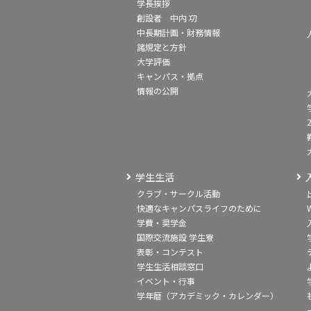
学長挨拶
創設者 中内 㓛
中長期計画・財務情報
諸規定と方針
大学評価
キャンパス・拠点
情報の公開
学生生活
クラブ・サークル活動
快適なキャンパスライフのために
学費・奨学金
国際交流施設 学生寮
表彰・コンテスト
学生生活相談窓口
イベント・行事
学年暦（アカデミック・カレンダー）