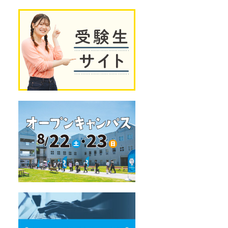
独
受
自
験
の
生
教
サ
育
イ
プ
ト
ロ
グ
ラ
ム
オ
ー
プ
ン
キ
ャ
ン
パ
ス
デ
ー
タ
サ
イ