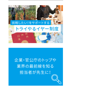
挑
戦
し
た
い！
を
サ
ポ
ー
ト
す
る
ト
企
ラ
業・
イ
官
や
公
る
庁
イ
の
ヤ
ト
ー
ッ
制
プ
度
や
業
界
の
最
前
線
を
知