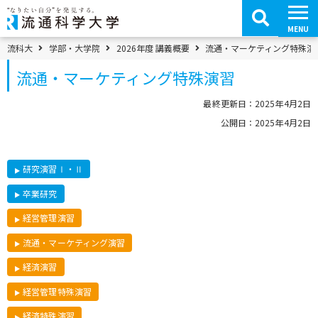
コ
ン
テ
MENU
ン
ツ
パンくずメニュー
流科大
学部・大学院
2026年度 講義概要
流通・マーケティング特殊演
へ
移
流通・マーケティング特殊演習
動
最終更新日：2025年4月2日
公開日：2025年4月2日
研究演習Ⅰ・Ⅱ
卒業研究
経営管理演習
流通・マーケティング演習
経済演習
経営管理特殊演習
経済特殊演習