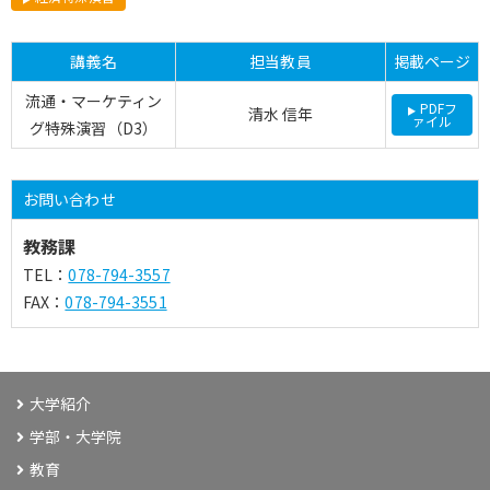
講義名
担当教員
掲載ページ
流通・マーケティン
PDFフ
清水 信年
ァイル
グ特殊演習（D3）
お問い合わせ
教務課
TEL：
078-794-3557
FAX：
078-794-3551
大学紹介
学部・大学院
教育