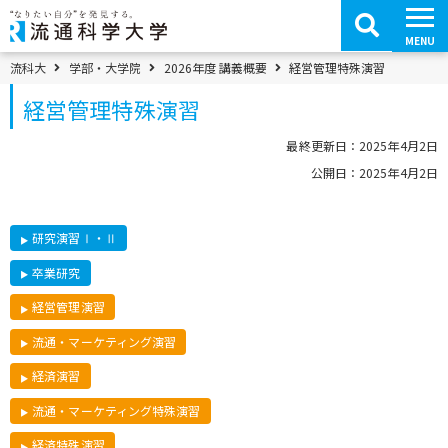
コ
ン
テ
MENU
ン
ツ
パンくずメニュー
流科大
学部・大学院
2026年度 講義概要
経営管理特殊演習
へ
移
経営管理特殊演習
動
最終更新日：2025年4月2日
公開日：2025年4月2日
研究演習Ⅰ・Ⅱ
卒業研究
経営管理演習
流通・マーケティング演習
経済演習
流通・マーケティング特殊演習
経済特殊演習