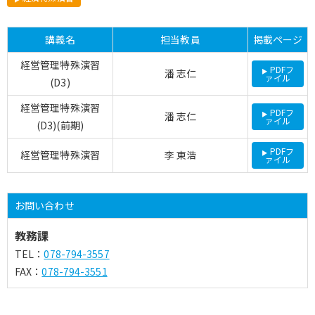
講義名
担当教員
掲載ページ
経営管理特殊演習
PDFフ
潘 志仁
ァイル
(D3)
経営管理特殊演習
PDFフ
潘 志仁
ァイル
(D3)(前期)
PDFフ
経営管理特殊演習
李 東浩
ァイル
お問い合わせ
教務課
TEL：
078-794-3557
FAX：
078-794-3551