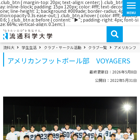
.club_btn { margin-top: 20px; text-align: center; } .club_btn a { displ
ay: inline-block; padding: 15px 120px; color: #fff; text-decoration: n
one; line-height: 1; background: #009ade; border-radius: 4px; trans
MENU
ition:opacity 0.3s ease-out; } .club_btn a:hover { color: #fff; opacity:
0.6; } .club_btn a::before { content: "▶"; padding-right: 4px; font-si
コ
ze: 66%; vertical-align: 0.1em; }
ン
テ
ン
ツ
へ
パンくずメニュー
流科大
学生生活
クラブ・サークル活動
クラブ一覧
アメリカンフット
移
動
アメリカンフットボール部 VOYAGERS
最終更新日：2026年5月8日
公開日：2022年5月31日