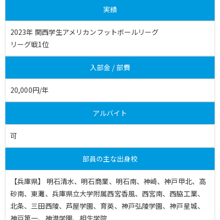
実績
2023年 関西学生アメリカンフットボールリーグ
リーグ戦1位
入部金 / 部費
20,000円/年
アルバイト
可
部員の主な出身校
【兵庫県】 明石清水、明石商業、明石南、神崎、神戸甲北、高
砂南、東灘、兵庫県立大学附属西宮香風、西宮南、西脇工業、
北条、三田西陵、芦屋学園、育英、神戸弘陵学園、神戸星城、
神戸第一、神港学園、相生学院