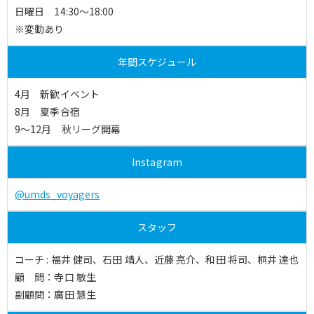
日曜日 14:30～18:00
※変動あり
年間スケジュール
4月 新歓イベント
8月 夏季合宿
9〜12月 秋リーグ開幕
Instagram
@umds_voyagers
スタッフ
コーチ : 福井 健司、石田 靖人、近藤 亮介、和田 将司、桐井 達也
顧 問：寺口 敏生
副顧問：廣田 慧生