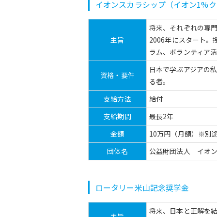
イオンスカラシップ（イオン1%ク
将来、それぞれの専
主旨
2006年にスタート
ラム、ボランティア
日本で学ぶアジアの
資格・要件
る者。
支給方法
給付
支給期間
最長2年
金額
10万円（月額）※別
団体名
公益財団法人 イオ
ロータリー米山記念奨学金
将来、日本と正解を
主旨