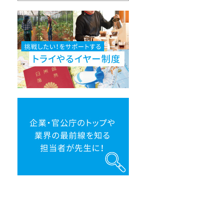
挑
戦
し
た
い！
を
サ
ポ
ー
ト
す
る
ト
企
ラ
業・
イ
官
や
公
る
庁
イ
の
ヤ
ト
ー
ッ
制
プ
度
や
業
界
の
最
前
線
を
知