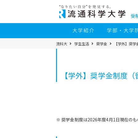
コ
ン
テ
ン
受
ツ
へ
移
大学紹介
学部・大学
動
パ
流科大
学生生活
奨学金
【学外】奨学
ン
く
ず
メ
ニ
ュ
ー
【学外】奨学金制度（
※ 奨学金制度は2026年度4月1日現在