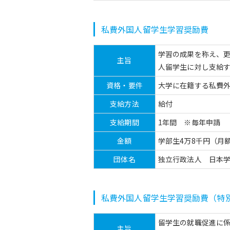
私費外国人留学生学習奨励費
学習の成果を称え、
主旨
人留学生に対し支給
資格・要件
大学に在籍する私費
支給方法
給付
支給期間
1年間 ※毎年申請
金額
学部生4万8千円（月
団体名
独立行政法人 日本
私費外国人留学生学習奨励費（特
留学生の就職促進に
主旨