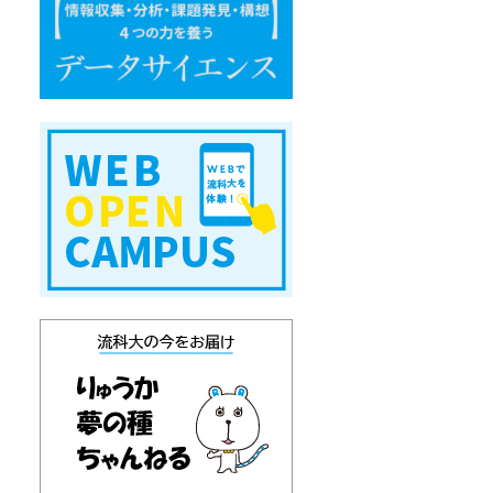
エ
ン
ス
W
E
B
オ
ー
プ
ン
キ
ャ
ン
パ
ス
り
ゅ
う
か
通
信