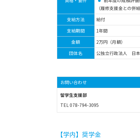
資格・要件
前年度の成績評価係
（履修支援金との併
支給方法
給付
支給期間
1年間
金額
2万円（月額）
団体名
公独立行政法人 日
お問い合わせ
留学生支援部
TEL 078-794-3095
【学内】奨学金