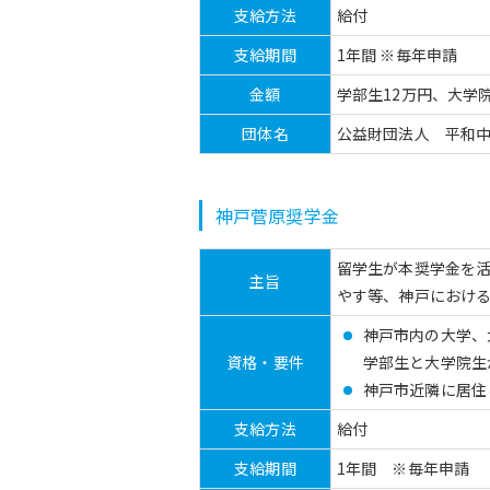
支給方法
給付
支給期間
1年間 ※毎年申請
金額
学部生12万円、大学
団体名
公益財団法人 平和
神戸菅原奨学金
留学生が本奨学金を
主旨
やす等、神戸におけ
神戸市内の大学、
資格・要件
学部生と大学院生
神戸市近隣に居住
支給方法
給付
支給期間
1年間 ※毎年申請