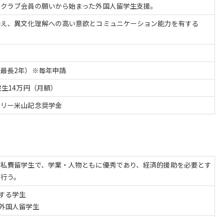
ークラブ会員の願いから始まった外国人留学生支援。
加え、異文化理解への高い意欲とコミュニケーション能力を有する
最長2年）※毎年申請
院生14万円（月額）
タリー米山記念奨学金
る私費留学生で、学業・人物ともに優秀であり、経済的援助を必要とす
を行う。
する学生
外国人留学生