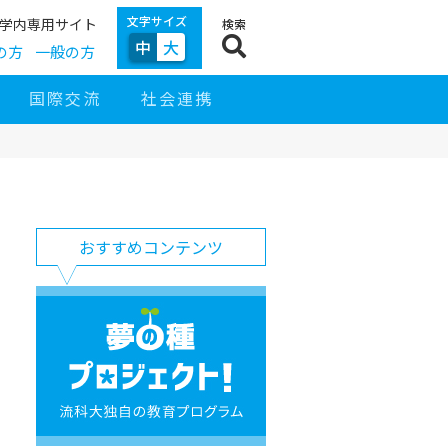
文字サイズ
学内専用サイト
検索
中
大
の方
一般の方
国際交流
社会連携
サ
イ
サ
お
ド
おすすめコンテンツ
イ
す
ナ
ト
す
ビ
ナ
め
ゲ
ビ
コ
夢
ー
ン
の
シ
テ
種
ョ
ン
プ
ン
ツ
ロ
ジ
ェ
ク
ト！
流
科
大