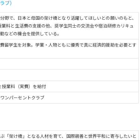
ラブ）
門分野で、日本と母国の架け橋となり活躍してほしいとの願いのもと、
。授業料と生活費の支援の他、奨学生同士の交流会や宿泊研修カリキュ
活動などの機会を提供している。
私費留学生を対象。学業・人物ともに優秀で真に経済的援助を必要とす
途 授業料（実費）を給付
ンワンパーセントクラブ
結ぶ「架け橋」となる人材を育て、国際親善と世界平和に寄与したいと