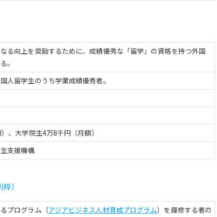
更なる向上を奨励するために、成績優秀な「留学」の資格を持つ外国
する。
外国人留学生のうち学業成績優秀者。
額）、大学院生4万8千円（月額）
学生支援機構
別枠）
係るプログラム（
アジアビジネス人材育成プログラム
）を履修する者の