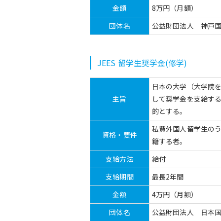
金額
8万円（月額）
団体名
公益財団法人 神戸
JEES 留学生奨学金(修学)
日本の大学（大学院
主旨
して奨学金を支給す
的とする。
私費外国人留学生のう
資格・要件
籍する者。
支給方法
給付
支給期間
最長2年間
金額
4万円（月額）
団体名
公益財団法人 日本