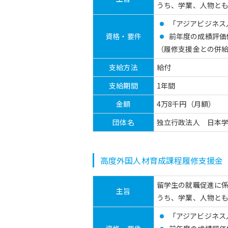
うち、学業、人物と
「アジアビジネス
資格・要件
前年度の成績評価係
（履修支援金との併
支給方法
給付
支給期間
1年間
金額
4万8千円（月額）
団体名
独立行政法人 日本
高度外国人材育成課程履修支援金
留学生の就職促進に
主旨
うち、学業、人物と
「アジアビジネス