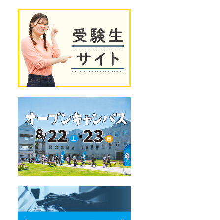
独
受
自
験
の
生
教
サ
育
イ
プ
ト
ロ
グ
ラ
ム
オ
ー
プ
ン
キ
ャ
ン
パ
ス
デ
ー
タ
サ
イ