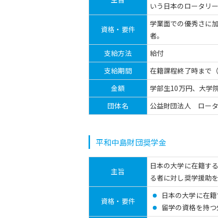
いう日本のロータリ
学業面での優秀さに
資格・要件
者。
支給方法
給付
支給期間
在籍課程終了時まで（
金額
学部生10万円、大学
団体名
公益財団法人 ロー
平和中島財団奨学金
日本の大学に在籍す
主旨
る者に対し奨学援助
日本の大学に在籍
資格・要件
留学の資格を持つ