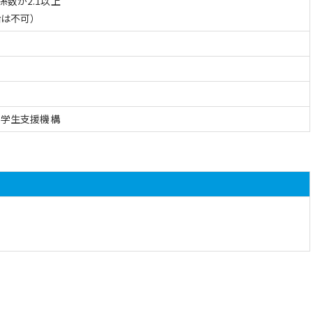
数が2.1以上
給は不可）
本学生支援機構