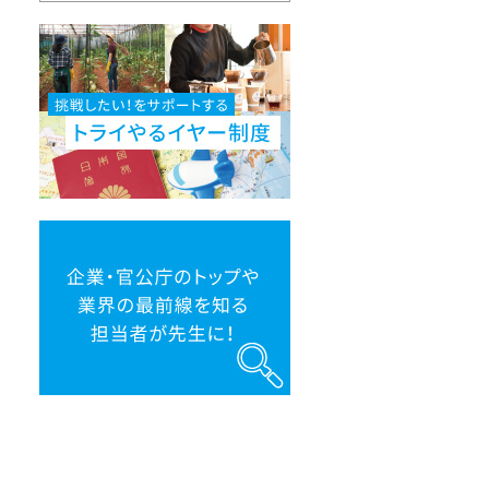
挑
戦
し
た
い！
を
サ
ポ
ー
ト
す
る
ト
企
ラ
業・
イ
官
や
公
る
庁
イ
の
ヤ
ト
ー
ッ
制
プ
度
や
業
界
の
最
前
線
を
知