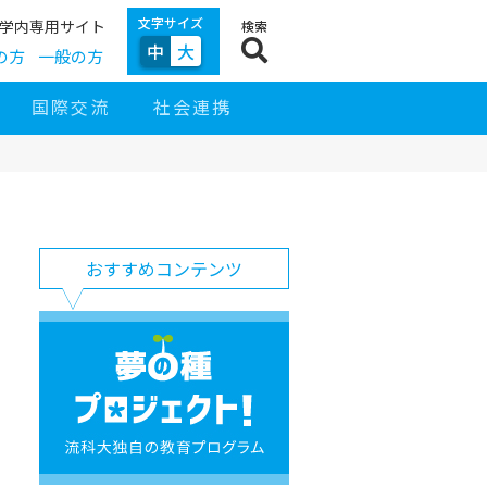
文字サイズ
学内専用サイト
検索
中
大
の方
一般の方
国際交流
社会連携
サ
イ
サ
お
ド
おすすめコンテンツ
イ
す
ナ
ト
す
ビ
ナ
め
ゲ
ビ
コ
夢
ー
ン
の
シ
テ
種
ョ
ン
プ
ン
ツ
ロ
ジ
ェ
ク
ト！
流
科
大