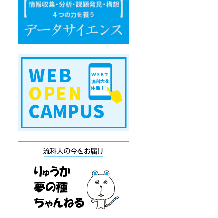
エ
ン
ス
W
E
B
オ
ー
プ
ン
キ
ャ
ン
パ
ス
り
ゅ
う
か
通
信