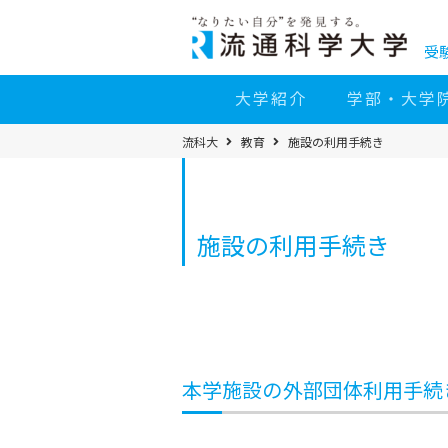
コ
ン
テ
ン
受
ツ
へ
移
大学紹介
学部・大学
動
パ
流科大
教育
施設の利用手続き
ン
く
ず
メ
ニ
ュ
ー
施設の利用手続き
本学施設の外部団体利用手続