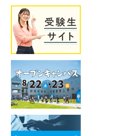
独
受
自
験
の
生
教
サ
育
イ
プ
ト
ロ
グ
ラ
ム
オ
ー
プ
ン
キ
ャ
ン
パ
ス
デ
ー
タ
サ
イ