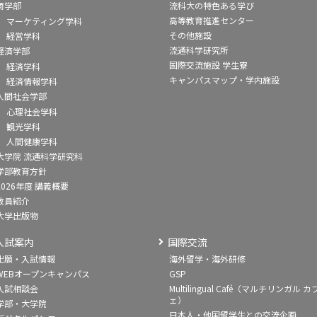
商学部
流科大の特色ある学び
高等教育推進センター
マーケティング学科
その他施設
経営学科
流通科学研究所
経済学部
国際交流施設 学生寮
経済学科
キャンパスマップ・学内施設
経済情報学科
人間社会学部
心理社会学科
観光学科
人間健康学科
大学院 流通科学研究科
学部教育方針
2026年度 講義概要
教員紹介
大学出版物
入試案内
国際交流
出願・入試情報
海外留学・海外研修
WEBオープンキャンパス
GSP
入試相談会
Multilingual Café（マルチリンガル カ
ェ）
学部・大学院
日本人・他国留学生との交流企画