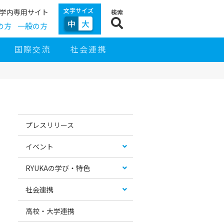
文字サイズ
学内専用サイト
検索
中
大
の方
一般の方
国際交流
社会連携
サ
イ
お
カ
ド
す
テ
プレスリリース
ナ
す
ゴ
ビ
め
リ
ゲ
コ
ー
イベント
ー
ン
リ
シ
テ
ス
ョ
ン
ト
RYUKAの学び・特色
ン
ツ
社会連携
高校・大学連携