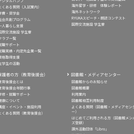
デジタルパンフ
海外留学・研修 体験レポート
よくある質問（入試案内）
海外ネットワーク
学費・奨学金
RYUKAスピーチ・朗読コンテスト
社会共創プログラム
国際交流施設 学生寮
一人暮らし支援
国際交流施設 学生寮
クラブ一覧
就職サポート
就職実績・内定先企業一覧
資格取得支援
在学生の活動
保護者の方（教育後援会）
図書館・メディアセンター
教育後援会とは
図書館からのお知らせ
教育後援会年間行事
図書館概要
学修・就職サポート
利用案内
健康について
図書館相互利用制度
講座・イベント・施設利用
よくある質問（図書館・メディアセン
ー）
よくある質問（教育後援会）
はじめてご利用される方（図書館メン
ズ登録）
課外活動団体「Libro」