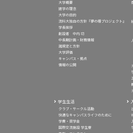
大学概要
建学の理念
大学の目的
流科大独自の方針『夢の種プロジェクト』
学長挨拶
創設者 中内 㓛
中長期計画・財務情報
諸規定と方針
大学評価
キャンパス・拠点
情報の公開
学生生活
クラブ・サークル活動
快適なキャンパスライフのために
学費・奨学金
国際交流施設 学生寮