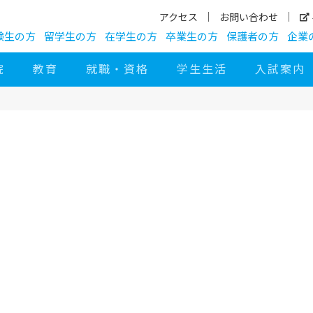
アクセス
お問い合わせ
験生の方
留学生の方
在学生の方
卒業生の方
保護者の方
企業
院
教育
就職・資格
学生生活
入試案内