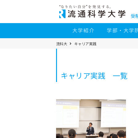
コ
ン
テ
ン
受
ツ
へ
移
大学紹介
学部・大学
動
パ
流科大
キャリア実践
ン
く
ず
メ
ニ
ュ
ー
キャリア実践 一覧