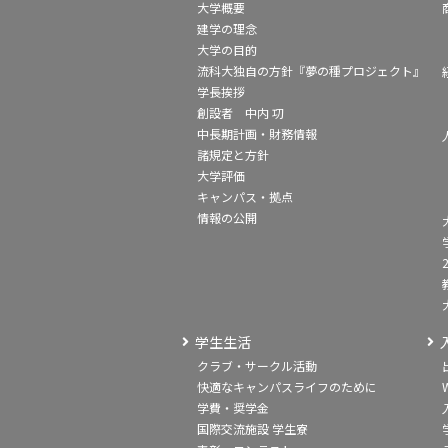
大学概要
建学の理念
大学の目的
流科大独自の方針『夢の種プロジェクト』
学長挨拶
創設者 中内 㓛
中長期計画・財務情報
諸規定と方針
大学評価
キャンパス・拠点
情報の公開
学生生活
クラブ・サークル活動
快適なキャンパスライフのために
学費・奨学金
国際交流施設 学生寮