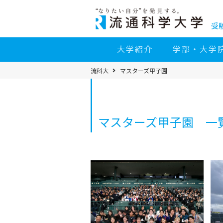
コ
ン
テ
ン
受
ツ
へ
移
大学紹介
学部・大学
動
パ
流科大
マスターズ甲子園
ン
く
ず
メ
ニ
ュ
ー
マスターズ甲子園 一