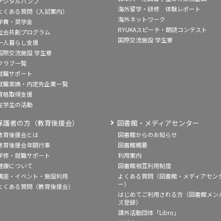
デジタルパンフ
海外留学・研修 体験レポート
よくある質問（入試案内）
海外ネットワーク
学費・奨学金
RYUKAスピーチ・朗読コンテスト
社会共創プログラム
国際交流施設 学生寮
一人暮らし支援
国際交流施設 学生寮
クラブ一覧
就職サポート
就職実績・内定先企業一覧
資格取得支援
在学生の活動
保護者の方（教育後援会）
図書館・メディアセンター
教育後援会とは
図書館からのお知らせ
教育後援会年間行事
図書館概要
学修・就職サポート
利用案内
健康について
図書館相互利用制度
講座・イベント・施設利用
よくある質問（図書館・メディアセン
ー）
よくある質問（教育後援会）
はじめてご利用される方（図書館メン
ズ登録）
課外活動団体「Libro」