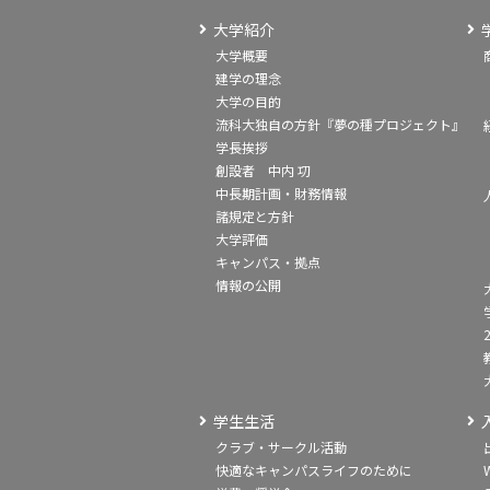
大学紹介
大学概要
建学の理念
大学の目的
流科大独自の方針『夢の種プロジェクト』
学長挨拶
創設者 中内 㓛
中長期計画・財務情報
諸規定と方針
大学評価
キャンパス・拠点
情報の公開
学生生活
クラブ・サークル活動
快適なキャンパスライフのために