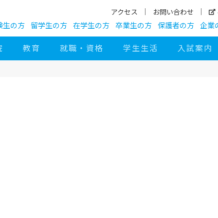
アクセス
お問い合わせ
験生の方
留学生の方
在学生の方
卒業生の方
保護者の方
企業
院
教育
就職・資格
学生生活
入試案内