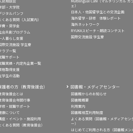
入試相談会
Multilingual Café（マルチリンガル カ
ェ）
学部・大学院
日本人・他国留学生との交流企画
デジタルパンフ
海外留学・研修 体験レポート
よくある質問（入試案内）
海外ネットワーク
学費・奨学金
RYUKAスピーチ・朗読コンテスト
社会共創プログラム
国際交流施設 学生寮
一人暮らし支援
国際交流施設 学生寮
クラブ一覧
就職サポート
就職実績・内定先企業一覧
資格取得支援
在学生の活動
保護者の方（教育後援会）
図書館・メディアセンター
教育後援会とは
図書館からのお知らせ
教育後援会年間行事
図書館概要
学修・就職サポート
利用案内
健康について
図書館相互利用制度
講座・イベント・施設利用
よくある質問（図書館・メディアセン
ー）
よくある質問（教育後援会）
はじめてご利用される方（図書館メン