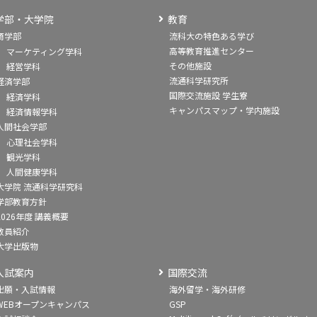
学部・大学院
教育
商学部
流科大の特色ある学び
高等教育推進センター
マーケティング学科
その他施設
経営学科
流通科学研究所
経済学部
国際交流施設 学生寮
経済学科
キャンパスマップ・学内施設
経済情報学科
人間社会学部
心理社会学科
観光学科
人間健康学科
大学院 流通科学研究科
学部教育方針
2026年度 講義概要
教員紹介
大学出版物
入試案内
国際交流
出願・入試情報
海外留学・海外研修
WEBオープンキャンパス
GSP