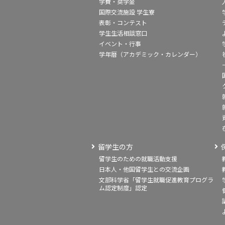
学費・奨学金
国際交流施設 学生寮
表彰・コンテスト
学生生活相談窓口
イベント・行事
学年暦（アカデミック・カレンダー）
留学生の方
留学生のための就職活動支援
日本人・他国留学生との交流企画
文部科学省「留学生就職促進教育プログラ
ム認定制度」認定