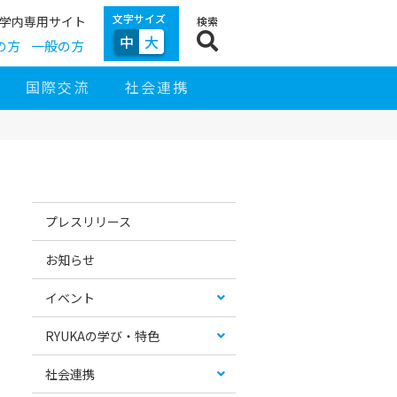
文字サイズ
学内専用サイト
検索
中
大
の方
一般の方
国際交流
社会連携
サ
イ
お
カ
ド
す
テ
プレスリリース
ナ
す
ゴ
ビ
め
リ
ゲ
コ
ー
お知らせ
ー
ン
リ
シ
テ
ス
ョ
ン
ト
イベント
ン
ツ
RYUKAの学び・特色
社会連携