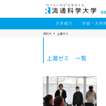
コ
ン
テ
ン
受
ツ
へ
移
大学紹介
学部・大学
動
パ
流科大
上瀧ゼミ
ン
く
ず
メ
ニ
ュ
ー
上瀧ゼミ 一覧