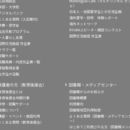
入試相談会
Multilingual Café（マルチリンガル カ
ェ）
学部・大学院
日本人・他国留学生との交流企画
デジタルパンフ
海外留学・研修 体験レポート
よくある質問（入試案内）
海外ネットワーク
学費・奨学金
RYUKAスピーチ・朗読コンテスト
社会共創プログラム
国際交流施設 学生寮
一人暮らし支援
国際交流施設 学生寮
クラブ一覧
就職サポート
就職実績・内定先企業一覧
資格取得支援
在学生の活動
保護者の方（教育後援会）
図書館・メディアセンター
教育後援会とは
図書館からのお知らせ
教育後援会年間行事
図書館概要
学修・就職サポート
利用案内
健康について
図書館相互利用制度
講座・イベント・施設利用
よくある質問（図書館・メディアセン
ー）
よくある質問（教育後援会）
はじめてご利用される方（図書館メン