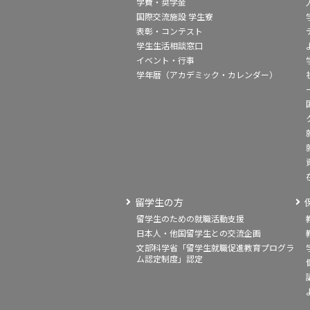
学費・奨学金
国際交流施設 学生寮
表彰・コンテスト
学生生活相談窓口
イベント・行事
学年暦（アカデミック・カレンダー）
留学生の方
留学生のための就職活動支援
日本人・他国留学生との交流企画
文部科学省「留学生就職促進教育プログラ
ム認定制度」認定