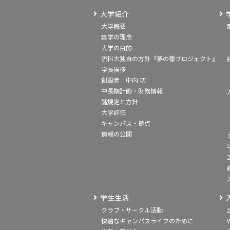
大学紹介
大学概要
建学の理念
大学の目的
流科大独自の方針『夢の種プロジェクト』
学長挨拶
創設者 中内 㓛
中長期計画・財務情報
諸規定と方針
大学評価
キャンパス・拠点
情報の公開
学生生活
クラブ・サークル活動
快適なキャンパスライフのために