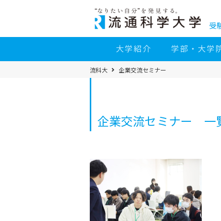
コ
ン
テ
ン
受
ツ
へ
移
大学紹介
学部・大学
動
パ
流科大
企業交流セミナー
ン
く
ず
メ
ニ
ュ
ー
企業交流セミナー 一