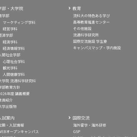
学部・大学院
教育
商学部
流科大の特色ある学び
高等教育推進センター
マーケティング学科
その他施設
経営学科
流通科学研究所
経済学部
国際交流施設 学生寮
経済学科
キャンパスマップ・学内施設
経済情報学科
人間社会学部
心理社会学科
観光学科
人間健康学科
大学院 流通科学研究科
学部教育方針
2026年度 講義概要
教員紹介
大学出版物
入試案内
国際交流
出願・入試情報
海外留学・海外研修
WEBオープンキャンパス
GSP