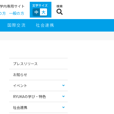
文字サイズ
学内専用サイト
検索
中
大
の方
一般の方
国際交流
社会連携
サ
イ
お
カ
ド
す
テ
プレスリリース
ナ
す
ゴ
ビ
め
リ
ゲ
コ
ー
お知らせ
ー
ン
リ
シ
テ
ス
ョ
ン
ト
イベント
ン
ツ
RYUKAの学び・特色
社会連携