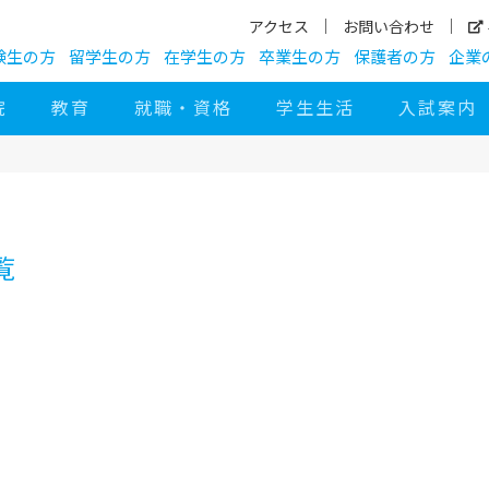
アクセス
お問い合わせ
験生の方
留学生の方
在学生の方
卒業生の方
保護者の方
企業
院
教育
就職・資格
学生生活
入試案内
覧