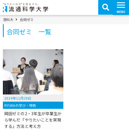
コ
ン
テ
MENU
ン
ツ
パンくずメニュー
流科大
合同ゼミ
へ
移
合同ゼミ 一覧
動
2024年11月29日
RYUKAの学び・特色
岡田ゼミの2・3年生が卒業生か
ら学んだ『やりたいことを実現
する』方法と考え方