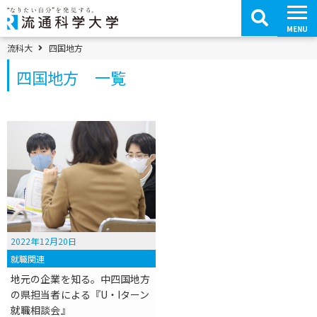
コ
ン
テ
MENU
ン
ツ
パンくずメニュー
流科大
四国地方
へ
移
四国地方 一覧
動
2022年12月20日
就職関連
地元の企業を知る。中四国地方
の県担当者による『U・Iターン
就職相談会』