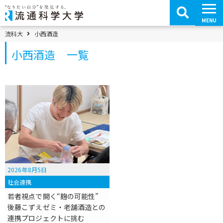
コ
ン
テ
MENU
ン
ツ
パンくずメニュー
流科大
小西酒造
へ
移
小西酒造 一覧
動
2026年8月5日
社会連携
若者視点で開く“麹の可能性”
後藤こずえゼミ・老舗酒造との
連携プロジェクトに挑む