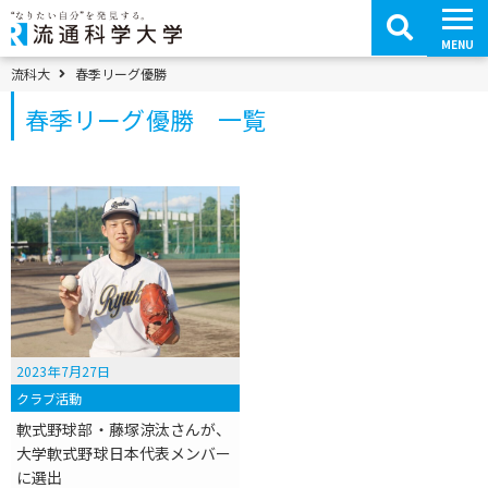
コ
ン
テ
MENU
ン
ツ
パンくずメニュー
流科大
春季リーグ優勝
へ
移
春季リーグ優勝 一覧
動
2023年7月27日
クラブ活動
軟式野球部・藤塚涼汰さんが、
大学軟式野球日本代表メンバー
に選出